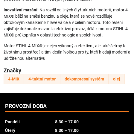
Inovativní mazání:
Na rozdíl od jiných čtyřtaktních motorů, motor 4-
MIX® běží na směsi benzínu a oleje, která se nově rozděluje
obtokovým kanálkem k hlavě válce a v celém motoru. Toto řešení
zajišťuje dokonalé mazání a efektivní provoz, dělá z motoru STIHL 4-
MIX® průkopníka v oblasti technologie a spolehlivosti.
Motor STIHL 4-MIX® je nejen výkonný a efektivní, ale také šetrný k
životnímu prostředí, a tím ideální volbou pro ty, kteří hledají moderní a
udržitelnou alternativu.
Značky
4-MIX
4-taktní motor
dekompresní systém
olej
PROVOZNÍ DOBA
Pondělí
8.30 – 17.00
Úterý
8.30 – 17.00