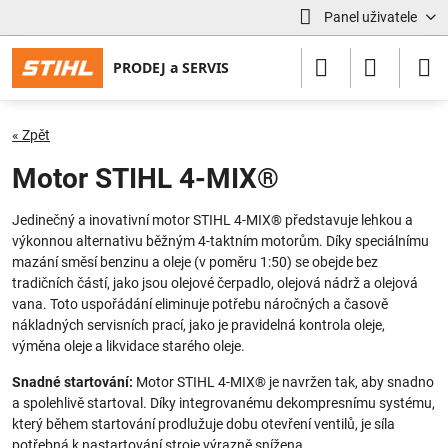
Panel uživatele
« Zpět
Motor STIHL 4-MIX®
Jedinečný a inovativní motor STIHL 4-MIX® představuje lehkou a
výkonnou alternativu běžným 4-taktním motorům. Díky speciálnímu
mazání směsí benzinu a oleje (v poměru 1:50) se obejde bez
tradičních částí, jako jsou olejové čerpadlo, olejová nádrž a olejová
vana. Toto uspořádání eliminuje potřebu náročných a časově
nákladných servisních prací, jako je pravidelná kontrola oleje,
výměna oleje a likvidace starého oleje.
Snadné startování:
Motor STIHL 4-MIX® je navržen tak, aby snadno
a spolehlivě startoval. Díky integrovanému dekompresnímu systému,
který během startování prodlužuje dobu otevření ventilů, je síla
potřebná k nastartování stroje výrazně snížena.