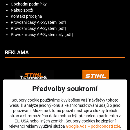
Obchodní podmínky
Nákup zboží
Kontakt prodejna
Provozní časy AK-Systém [pdf]
Provozní časy AP-Systém [pdf]
Provozní časy AP-Systém pily [pdf]
REKLAMA
Předvolby soukromí
Soubory cookie používáme k vylepšení vaší návštěvy tohoto
webu, k analýze jeho výkonu a ke shromažďování údajů o jeho
používání. Můžeme k tomu použít nástroje a služby třetích
stran a shromážděná data mohou být přenášena partnerům v
EU, USA nebo jiných zemích. Soubory cookies ke zlepšení
relevanci reklam využívá služba
Google Ads – podrobnosti zde
.