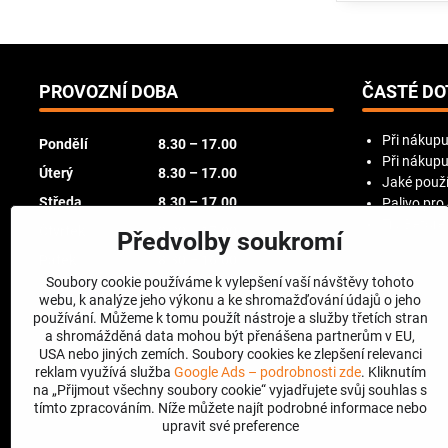
PROVOZNÍ DOBA
ČASTÉ DO
Při nákupu
Pondělí
8.30 – 17.00
Při nákupu
Úterý
8.30 – 17.00
Jaké použí
Středa
8.30 – 17.00
Palivo pro
Try Before
Čtvrtek
8.30 – 17.00
Předvolby soukromí
Pátek
8.30 – 16.00
Soubory cookie používáme k vylepšení vaší návštěvy tohoto
Sobota
zavřeno
webu, k analýze jeho výkonu a ke shromažďování údajů o jeho
Neděle
zavřeno
používání. Můžeme k tomu použít nástroje a služby třetích stran
a shromážděná data mohou být přenášena partnerům v EU,
USA nebo jiných zemích. Soubory cookies ke zlepšení relevanci
reklam využívá služba
Google Ads – podrobnosti zde
. Kliknutím
na „Přijmout všechny soubory cookie“ vyjadřujete svůj souhlas s
tímto zpracováním. Níže můžete najít podrobné informace nebo
upravit své preference