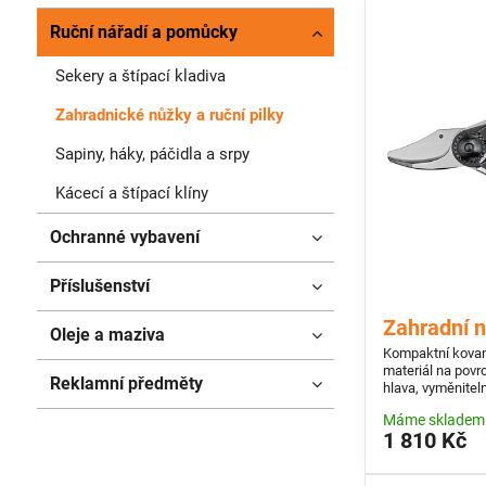
Ruční nářadí a pomůcky
Sekery a štípací kladiva
Zahradnické nůžky a ruční pilky
Sapiny, háky, páčidla a srpy
Kácecí a štípací klíny
Ochranné vybavení
Příslušenství
Zahradní 
Oleje a maziva
Kompaktní kované
materiál na povr
Reklamní předměty
hlava, vyměniteln
ovládaná jednou r
Máme skladem
drážka na odvod 
1 810 Kč