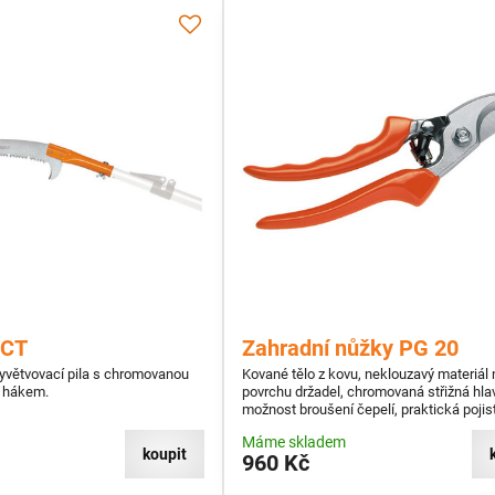
 CT
Zahradní nůžky PG 20
vyvětvovací pila s chromovanou
Kované tělo z kovu, neklouzavý materiál 
u hákem.
povrchu držadel, chromovaná střižná hla
možnost broušení čepelí, praktická pojis
ovládaná jednou rukou, výřez pro štípání 
Máme skladem
koupit
960 Kč