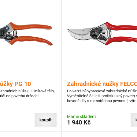
nůžky PG 10
Zahradnické nůžky FELC
ahradních nůžek. Hliníkové tělo,
Univerzální bypassové zahradnické nůžk
iál na povrchu držadel.
Vyměnitelné čelisti, protiskluzný povrch r
kované díly s mimořádnou pevností, výře
střihání drátu.
Máme skladem
koupit
1 940 Kč