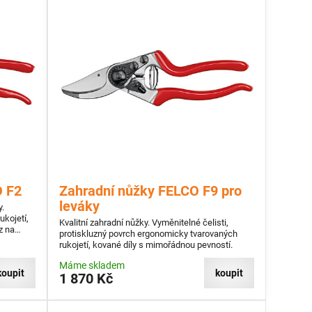
O F2
Zahradní nůžky FELCO F9 pro
leváky
y.
ukojetí,
Kvalitní zahradní nůžky. Vyměnitelné čelisti,
z na
protiskluzný povrch ergonomicky tvarovaných
rukojetí, kované díly s mimořádnou pevností.
Máme skladem
koupit
koupit
1 870 Kč