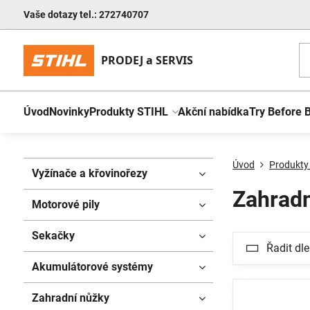
Vaše dotazy tel.: 272740707
Úvod
Novinky
Produkty STIHL
Akční nabídka
Try Before 
Úvod
Produkty
Vyžínače a křovinořezy
Zahradn
Motorové pily
Sekačky
Řadit dle
Akumulátorové systémy
Zahradní nůžky