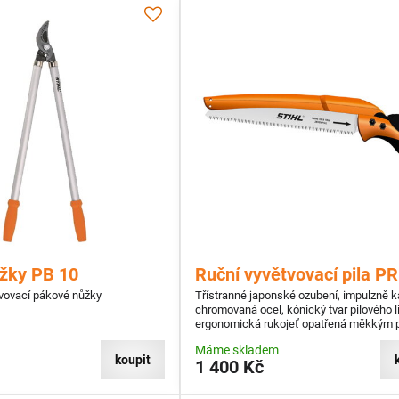
žky PB 10
Ruční vyvětvovací pila PR
tvovací pákové nůžky
Třístranné japonské ozubení, impulzně k
chromovaná ocel, kónický tvar pilového li
ergonomická rukojeť opatřená měkkým 
s ochranou proti korozi
Máme skladem
koupit
1 400 Kč