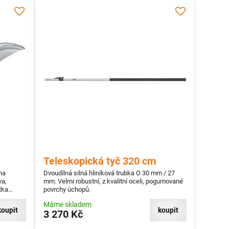
Teleskopická tyč 320 cm
na
Dvoudílná silná hliníková trubka O 30 mm / 27
va,
mm. Velmi robustní, z kvalitní oceli, pogumované
tka
povrchy úchopů.
drátů
Máme skladem
koupit
koupit
3 270 Kč