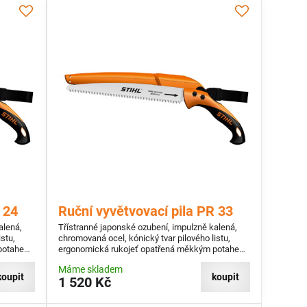
 24
Ruční vyvětvovací pila PR 33
alená,
Třístranné japonské ozubení, impulzně kalená,
stu,
chromovaná ocel, kónický tvar pilového listu,
potahem,
ergonomická rukojeť opatřená měkkým potahem,
s ochranou proti korozi
Máme skladem
koupit
koupit
1 520 Kč