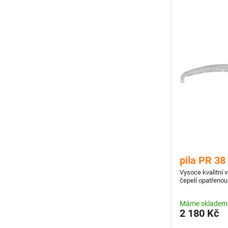
pila PR 38
Vysoce kvalitní 
čepelí opatřeno
Máme skladem
2 180 Kč