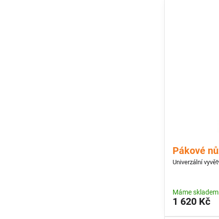
Pákové nů
Univerzální vyvě
Máme skladem
1 620 Kč