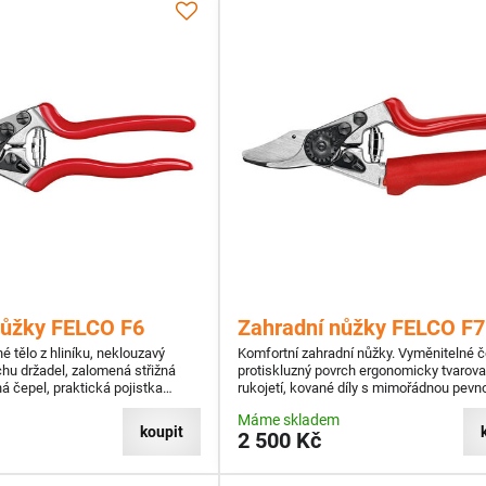
nůžky FELCO F6
Zahradní nůžky FELCO F7
 tělo z hliníku, neklouzavý
Komfortní zahradní nůžky. Vyměnitelné če
chu držadel, zalomená střižná
protiskluzný povrch ergonomicky tvarov
á čepel, praktická pojistka
rukojetí, kované díly s mimořádnou pevno
ukou, výřez pro štípání drátů,
Máme skladem
mízy,
koupit
2 500 Kč