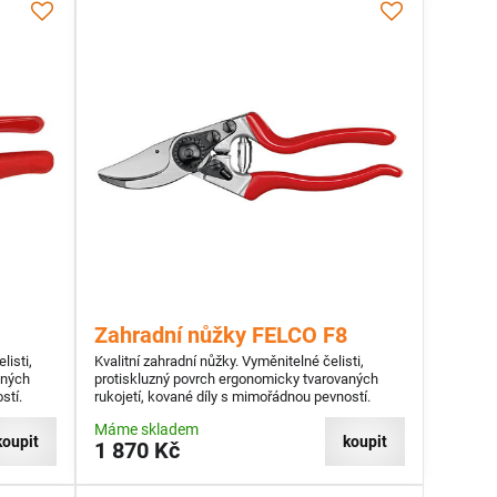
Zahradní nůžky FELCO F8
listi,
Kvalitní zahradní nůžky. Vyměnitelné čelisti,
aných
protiskluzný povrch ergonomicky tvarovaných
stí.
rukojetí, kované díly s mimořádnou pevností.
Máme skladem
koupit
koupit
1 870 Kč