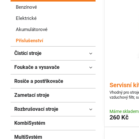
Benzínové
Elektrické
Akumulátorové
Příslušenství
Čistící stroje
Foukače a vysavače
Rosiče a postřikovače
Servisní ki
Vhodný pro stroj
Zametací stroje
vzduchový filtr, s
Rozbrušovací stroje
Máme skladem
260 Kč
KombiSystém
MultiSystém