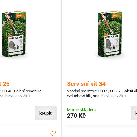
t 25
Servisní kit 34
e HS 45. Balení obsahuje
Vhodný pro stroje HS 82, HS 87. Balení 
ací hlavu a svíčku.
vzduchový filtr, sací hlavu a svíčku.
Máme skladem
koupit
270 Kč