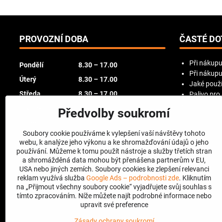
PROVOZNÍ DOBA
ČASTÉ DO
Při nákupu
Pondělí
8.30 – 17.00
Při nákupu
Úterý
8.30 – 17.00
Jaké použí
Středa
8.30 – 17.00
Palivo pro
Try Before
Čtvrtek
8.30 – 17.00
Předvolby soukromí
Pátek
8.30 – 16.00
Soubory cookie používáme k vylepšení vaší návštěvy tohoto
Sobota
zavřeno
webu, k analýze jeho výkonu a ke shromažďování údajů o jeho
používání. Můžeme k tomu použít nástroje a služby třetích stran
Neděle
zavřeno
a shromážděná data mohou být přenášena partnerům v EU,
USA nebo jiných zemích. Soubory cookies ke zlepšení relevanci
reklam využívá služba
Google Ads – podrobnosti zde
. Kliknutím
na „Přijmout všechny soubory cookie“ vyjadřujete svůj souhlas s
tímto zpracováním. Níže můžete najít podrobné informace nebo
upravit své preference
Zásady ochrany soukromí