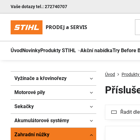
Vaše dotazy tel.: 272740707
Úvod
Novinky
Produkty STIHL
Akční nabídka
Try Before 
Úvod
Produkty
Vyžínače a křovinořezy
Přísluš
Motorové pily
Sekačky
Řadit dle
Akumulátorové systémy
Zahradní nůžky