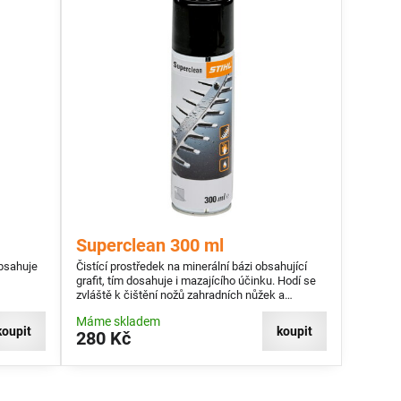
Superclean 300 ml
obsahuje
Čistící prostředek na minerální bázi obsahující
grafit, tím dosahuje i mazajícího účinku. Hodí se
zvláště k čištění nožů zahradních nůžek a
řezacího nářadí.
Máme skladem
koupit
koupit
280 Kč