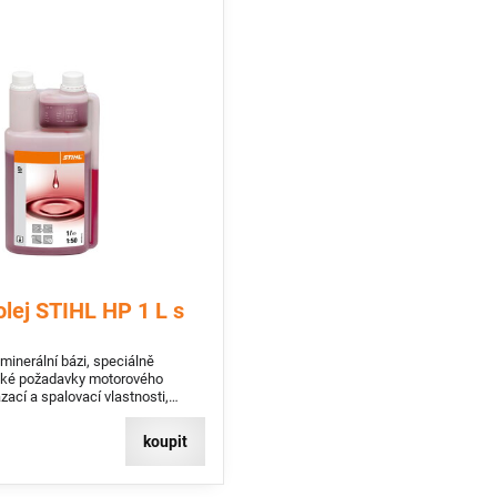
lej STIHL HP 1 L s
minerální bázi, speciálně
soké požadavky motorového
zací a spalovací vlastnosti,
hny dvoutaktní motory STIHL
koupit