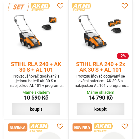
2%
STIHL RLA 240 + AK
STIHL RLA 240 + 2x
30 S + AL 101
AK 30 S + AL 101
Provzdušňovač dodávaný s
Provzdušňovač dodávaný se
jednou baterií AK 30 S a
dvěmi bateriemi AK 30 S a
nabíječkou AL 101 v programu
nabíječkou AL 101 v programu
SET
SET Plus
Máme skladem
Máme skladem
10 590 Kč
14 790 Kč
koupit
koupit