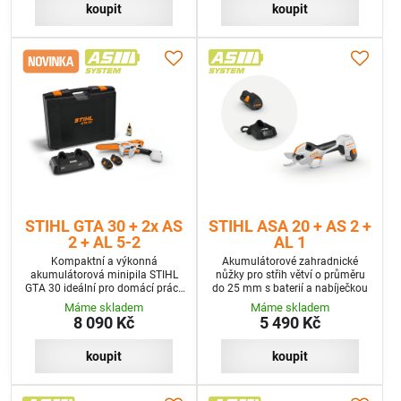
koupit
koupit
STIHL GTA 30 + 2x AS
STIHL ASA 20 + AS 2 +
2 + AL 5-2
AL 1
Kompaktní a výkonná
Akumulátorové zahradnické
akumulátorová minipila STIHL
nůžky pro střih větví o průměru
GTA 30 ideální pro domácí práce
do 25 mm s baterií a nabíječkou
se dřevem. V sadě se dvěma
Máme skladem
Máme skladem
akumulátory, rychlonabíječkou a
8 090 Kč
5 490 Kč
kufrem.
koupit
koupit