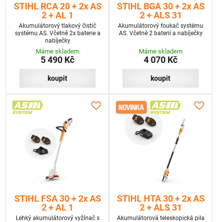
STIHL RCA 20 + 2x AS
STIHL BGA 30 + 2x AS
2 + AL 1
2 + ALS 31
Akumulátorový tlakový čistič
Akumulátorový foukač systému
systému AS. Včetně 2x baterie a
AS. Včetně 2 baterií a nabíječky
nabíječky
Máme skladem
Máme skladem
5 490 Kč
4 070 Kč
koupit
koupit
STIHL FSA 30 + 2x AS
STIHL HTA 30 + 2x AS
2 + AL 1
2 + ALS 31
Lehký akumulátorový vyžínač s
Akumulátorová teleskopická pila