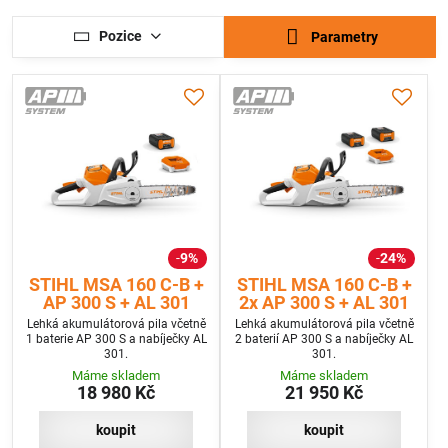
Pozice
Parametry
9%
24%
STIHL MSA 160 C-B +
STIHL MSA 160 C-B +
AP 300 S + AL 301
2x AP 300 S + AL 301
Lehká akumulátorová pila včetně
Lehká akumulátorová pila včetně
1 baterie AP 300 S a nabíječky AL
2 baterií AP 300 S a nabíječky AL
301.
301.
Máme skladem
Máme skladem
18 980 Kč
21 950 Kč
koupit
koupit