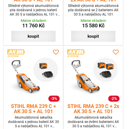
Středně výkonná akumulátorová
Středně výkonná akumulátorová
pila dodávaná s jednou baterií
pila dodávaná se 2 bateriemi AK
AK 30 S a nabíječkou AL 101 v
30 S a nabíječkou AL 101
programu SET
Máme skladem
Máme skladem
11 760 Kč
15 580 Kč
koupit
koupit
3%
2%
STIHL RMA 239 C +
STIHL RMA 239 C + 2x
AK 30 S + AL 101
AK 30 S + AL 101
Akumulátorová sekačka
Akumulátorová sekačka
dodávaná s jednou baterií AK 30
dodávaná se dvěmi bateriemi AK
S a nabíječkou AL 101 v
30 S a nabíječkou AL 101 v