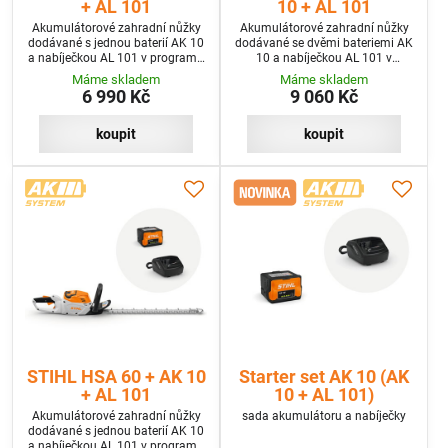
+ AL 101
10 + AL 101
Akumulátorové zahradní nůžky
Akumulátorové zahradní nůžky
dodávané s jednou baterií AK 10
dodávané se dvěmi bateriemi AK
a nabíječkou AL 101 v programu
10 a nabíječkou AL 101 v
SET
programu SET+
Máme skladem
Máme skladem
6 990 Kč
9 060 Kč
koupit
koupit
STIHL HSA 60 + AK 10
Starter set AK 10 (AK
+ AL 101
10 + AL 101)
Akumulátorové zahradní nůžky
sada akumulátoru a nabíječky
dodávané s jednou baterií AK 10
a nabíječkou AL 101 v programu