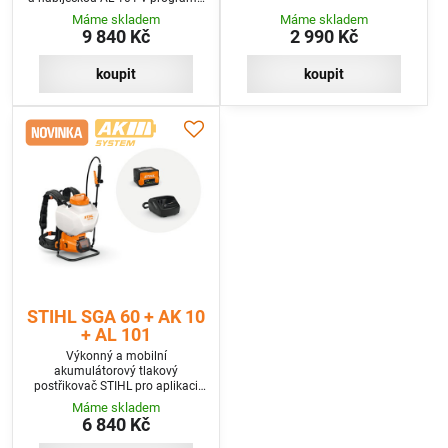
SET
Máme skladem
Máme skladem
9 840 Kč
2 990 Kč
koupit
koupit
STIHL SGA 60 + AK 10
+ AL 101
Výkonný a mobilní
akumulátorový tlakový
postřikovač STIHL pro aplikaci
hnojiv, pesticidů nebo vody –
Máme skladem
ideální pro domácí použití.
6 840 Kč
Včetně 1 baterie a nabíječky.