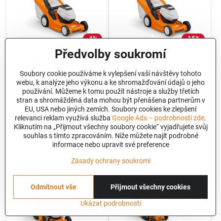
4%
15%
STIHL RMA 443.2 PV
STIHL RMA 443.2 PV
Předvolby soukromí
+ AP 300 S + AL 301
+ 2x AP 300 S + AL
301
Akumulátorová zahradní sekačka
Soubory cookie používáme k vylepšení vaší návštěvy tohoto
s plynule nastavitelným
Akumulátorová zahradní sekačka
webu, k analýze jeho výkonu a ke shromažďování údajů o jeho
pojezdem. Včetně 1 Baterie AP
s plynule nastavitelným
používání. Můžeme k tomu použít nástroje a služby třetích
300 S a Rychlonabíječky AL 301
pojezdem. Včetně 2 Baterií AP
stran a shromážděná data mohou být přenášena partnerům v
300 S a Rychlonabíječky AL 301
Máme skladem
Máme skladem
EU, USA nebo jiných zemích. Soubory cookies ke zlepšení
24 690 Kč
28 790 Kč
relevanci reklam využívá služba
Google Ads – podrobnosti zde
.
Kliknutím na „Přijmout všechny soubory cookie“ vyjadřujete svůj
koupit
koupit
souhlas s tímto zpracováním. Níže můžete najít podrobné
informace nebo upravit své preference
Zásady ochrany soukromí
Odmítnout vše
Přijmout všechny cookies
Ukázat podrobnosti