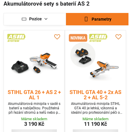
Akumulátorové sety s baterií AS 2
Pozice
Parametry
STIHL GTA 26 + AS 2 +
STIHL GTA 40 + 2x AS
AL 1
2 + AL 5-2
Akumulátorová minipila v sadě s
Akumulátorová minipila STIHL
baterií a nabíječkou. Použitelná
GTA 40 je lehká, výkonná a
při řezání stromů a keřů nebo při
ideální pro profesionální péči o
prořezávkách. S pilovým řetězem
stromy, zahradnické práce i
Máme skladem
Máme skladem
1/4“ PM3 pro vysoký řezný výkon.
řezání dřeva na stavbách. V sadě
3 190 Kč
11 190 Kč
s 2x baterií a rychlonabíječkou.