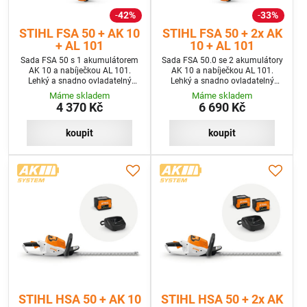
42%
33%
STIHL FSA 50 + AK 10
STIHL FSA 50 + 2x AK
+ AL 101
10 + AL 101
Sada FSA 50 s 1 akumulátorem
Sada FSA 50.0 se 2 akumulátory
AK 10 a nabíječkou AL 101.
AK 10 a nabíječkou AL 101.
Lehký a snadno ovladatelný
Lehký a snadno ovladatelný
akumulátorový vyžínač s
akumulátorový vyžínač s
Máme skladem
Máme skladem
nastavitelnou délkou hřídele.
nastavitelnou délkou hřídele.
4 370 Kč
6 690 Kč
koupit
koupit
STIHL HSA 50 + AK 10
STIHL HSA 50 + 2x AK