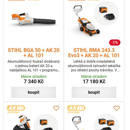
1%
STIHL BGA 50 + AK 20
STIHL RMA 243.3
+ AL 101
Evo3 + AK 20 + AL 101
Akumulátorový foukač dodávaný
Lehká a dobře ovladatelná
s jednou baterií AK 20 a
akumulátorová zahradní sekačka
nabíječkou AL 101 v programu
pro střední plochy trávníku. V
SET
sadě s 1 baterie a nabíječkou, bez
Máme skladem
Máme skladem
pohonu kol.
7 340 Kč
17 180 Kč
koupit
koupit