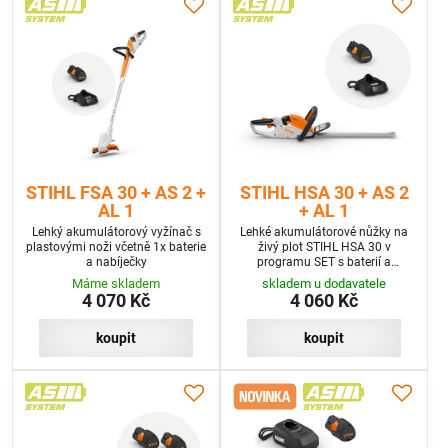
STIHL FSA 30 + AS 2 +
STIHL HSA 30 + AS 2
AL 1
+ AL 1
Lehký akumulátorový vyžínač s
Lehké akumulátorové nůžky na
plastovými noži včetně 1x baterie
živý plot STIHL HSA 30 v
a nabíječky
programu SET s baterií a
nabíječkou
Máme skladem
skladem u dodavatele
4 070 Kč
4 060 Kč
koupit
koupit