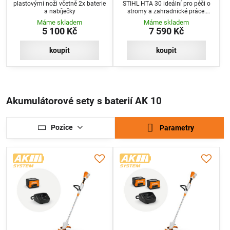
plastovými noži včetně 2x baterie
STIHL HTA 30 ideální pro péči o
a nabíječky
stromy a zahradnické práce.
Sada včetně 2 baterií a nabíječky.
Máme skladem
Máme skladem
5 100 Kč
7 590 Kč
koupit
koupit
Akumulátorové sety s baterií AK 10
Pozice
Parametry