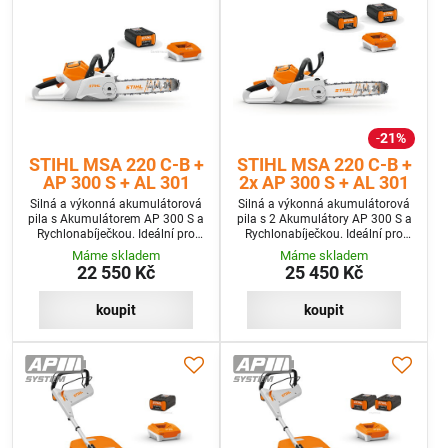
21%
STIHL MSA 220 C-B +
STIHL MSA 220 C-B +
AP 300 S + AL 301
2x AP 300 S + AL 301
Silná a výkonná akumulátorová
Silná a výkonná akumulátorová
pila s Akumulátorem AP 300 S a
pila s 2 Akumulátory AP 300 S a
Rychlonabíječkou. Ideální pro
Rychlonabíječkou. Ideální pro
kácení malých stromů, nebo pro
kácení malých stromů, nebo pro
Máme skladem
Máme skladem
řezání palivového dříví
řezání palivového dříví
22 550 Kč
25 450 Kč
koupit
koupit