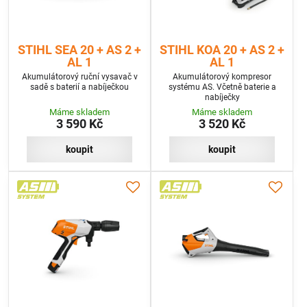
STIHL SEA 20 + AS 2 +
STIHL KOA 20 + AS 2 +
AL 1
AL 1
Akumulátorový ruční vysavač v
Akumulátorový kompresor
sadě s baterií a nabíječkou
systému AS. Včetně baterie a
nabíječky
Máme skladem
Máme skladem
3 590 Kč
3 520 Kč
koupit
koupit