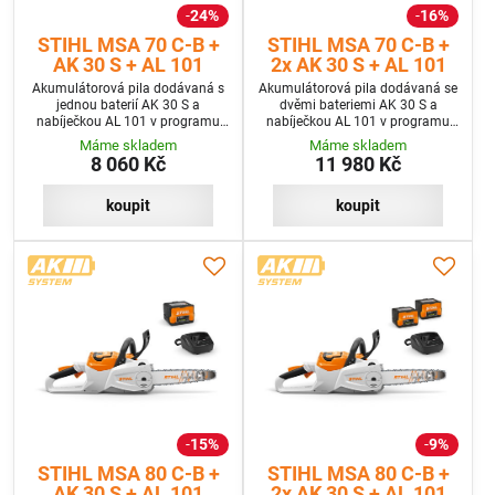
24%
16%
STIHL MSA 70 C-B +
STIHL MSA 70 C-B +
AK 30 S + AL 101
2x AK 30 S + AL 101
Akumulátorová pila dodávaná s
Akumulátorová pila dodávaná se
jednou baterií AK 30 S a
dvěmi bateriemi AK 30 S a
nabíječkou AL 101 v programu
nabíječkou AL 101 v programu
SET
SET+
Máme skladem
Máme skladem
8 060 Kč
11 980 Kč
koupit
koupit
15%
9%
STIHL MSA 80 C-B +
STIHL MSA 80 C-B +
AK 30 S + AL 101
2x AK 30 S + AL 101