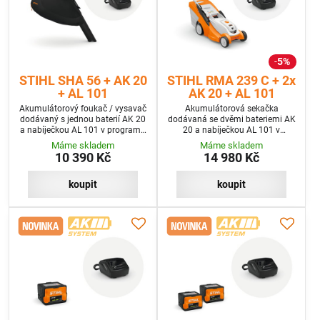
5%
STIHL SHA 56 + AK 20
STIHL RMA 239 C + 2x
+ AL 101
AK 20 + AL 101
Akumulátorový foukač / vysavač
Akumulátorová sekačka
dodávaný s jednou baterií AK 20
dodávaná se dvěmi bateriemi AK
a nabíječkou AL 101 v programu
20 a nabíječkou AL 101 v
SET
programu SET+
Máme skladem
Máme skladem
10 390 Kč
14 980 Kč
koupit
koupit