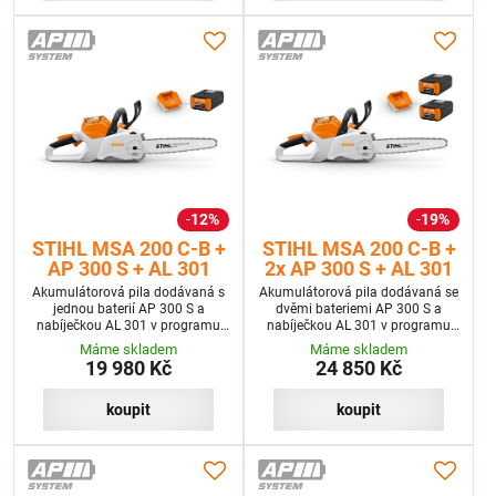
12%
19%
STIHL MSA 200 C-B +
STIHL MSA 200 C-B +
AP 300 S + AL 301
2x AP 300 S + AL 301
Akumulátorová pila dodávaná s
Akumulátorová pila dodávaná se
jednou baterií AP 300 S a
dvěmi bateriemi AP 300 S a
nabíječkou AL 301 v programu
nabíječkou AL 301 v programu
SET
SET+
Máme skladem
Máme skladem
19 980 Kč
24 850 Kč
koupit
koupit