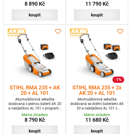
8 890 Kč
11 790 Kč
koupit
koupit
1%
STIHL RMA 235 + AK
STIHL RMA 235 + 2x
20 + AL 101
AK 20 + AL 101
Akumulátorová sekačka
Akumulátorová sekačka
dodávaná s jednou baterií AK 20
dodávaná se dvěmi bateriemi AK
a nabíječkou AL 101 v programu
20 a nabíječkou AL 101 v
SET
programu SET+
Máme skladem
Máme skladem
8 790 Kč
11 680 Kč
koupit
koupit