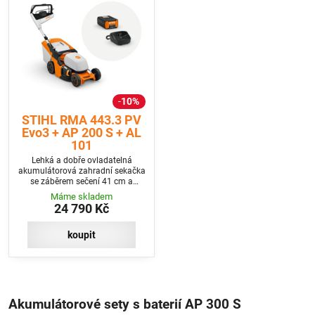
10%
STIHL RMA 443.3 PV
Evo3 + AP 200 S + AL
101
Lehká a dobře ovladatelná
akumulátorová zahradní sekačka
se záběrem sečení 41 cm a
pohonem kol. Včetně 1 baterie a
Máme skladem
nabíječky
24 790 Kč
koupit
Akumulátorové sety s baterií AP 300 S