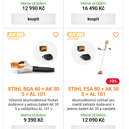
programu SET
programu SET+
Máme skladem
Máme skladem
12 990 Kč
16 490 Kč
koupit
koupit
13%
STIHL BGA 60 + AK 30
STIHL FSA 80 + AK 30
S + AL 101
S + AL 101
Výkonný akumulátorový foukač
Akumulátorový vyžínač pro
dodávaný s jednou baterií AK 30
menší zahrady dodávaný s
S a nabíječkou AL 101 v
jednou baterií AK 30 a nabíječkou
programu SET
AL 101 v programu SET
Máme skladem
Máme skladem
9 390 Kč
12 090 Kč