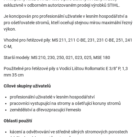
exkluzivně v odborném autorizovaném prodeji výrobků STIHL.
Je koncipován pro profesionální uživatele v lesním hospodářství a
pro ošetřovatele stromů, kteří oceňují stejnou mírou maximální řezný
výkon.
Vhodné pro řetězové pily: MS 211, 211 C-BE, 231, 231 C-BE, 251, 241
C-M,
Starší modely: MS 210, 230, 250, 021, 023, 025, MSE 180
Použitelné pro řetězové pily s Vodící Lištou Rollomatic E 3/8" P, 1,3
mm 35 cm
Cílové skupiny uživatelů
profesionální uživatelé v lesním hospodářství
pracovníci vystupující na stromy a ošetřující koruny stromů
zemědělství a dřevozpracující řemeslo
Oblasti použití
kácení a odvětvování ve středně silných stromových porostech