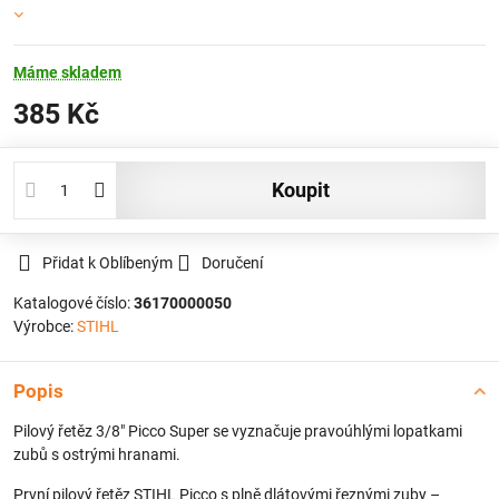
Máme skladem
385 Kč
koupit
Přidat k Oblíbeným
Doručení
Katalogové číslo:
36170000050
Výrobce:
STIHL
Popis
Pilový řetěz 3/8" Picco Super se vyznačuje pravoúhlými lopatkami
zubů s ostrými hranami.
První pilový řetěz STIHL Picco s plně dlátovými řeznými zuby –