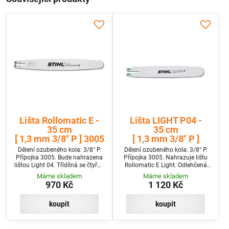
Lišta Rollomatic E -
Lišta LIGHT P04 -
35 cm
35 cm
[ 1,3 mm 3/8" P ] 3005
[ 1,3 mm 3/8" P ]
Dělení ozubeného kola: 3/8" P.
Dělení ozubeného kola: 3/8" P.
Přípojka 3005. Bude nahrazena
Přípojka 3005. Nahrazuje lištu
lištou Light 04. Třídílná se čtyřmi
Rollomatic E Light. Odlehčená
nýty na špičce.
lišta se čtyřmi nýty na špičce.
Máme skladem
Máme skladem
970 Kč
1 120 Kč
koupit
koupit