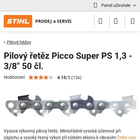
Panel uživatele
Pilové řetězy
Pilový řetěz Picco Super PS 1,3 -
3/8" 50 čl.
Hodnocení
4.15
/
5
(
13
x)
Vysoce výkonný pilový řetěz. Mimořádně vysoká účinnost při
zápichu a vysoký řezný výkon při nízkém sklonu k vibracím
Čtěte více