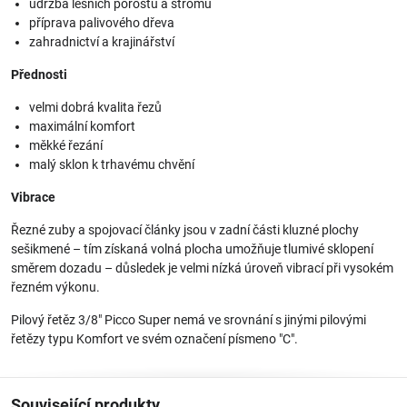
údržba lesních porostů a stromů
příprava palivového dřeva
zahradnictví a krajinářství
Přednosti
velmi dobrá kvalita řezů
maximální komfort
měkké řezání
malý sklon k trhavému chvění
Vibrace
Řezné zuby a spojovací články jsou v zadní části kluzné plochy
sešikmené – tím získaná volná plocha umožňuje tlumivé sklopení
směrem dozadu – důsledek je velmi nízká úroveň vibrací při vysokém
řezném výkonu.
Pilový řetěz 3/8" Picco Super nemá ve srovnání s jinými pilovými
řetězy typu Komfort ve svém označení písmeno "C".
Související produkty