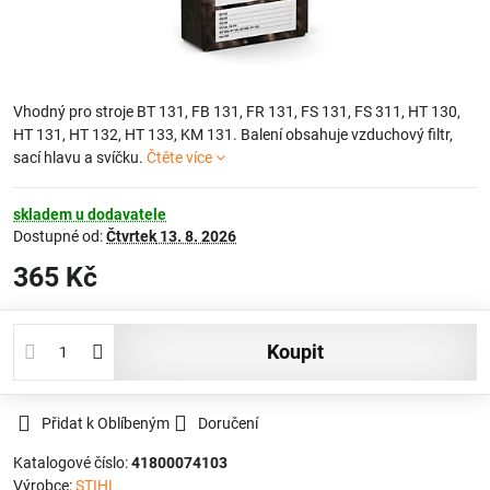
Vhodný pro stroje BT 131, FB 131, FR 131, FS 131, FS 311, HT 130,
HT 131, HT 132, HT 133, KM 131. Balení obsahuje vzduchový filtr,
sací hlavu a svíčku.
Čtěte více
skladem u dodavatele
Dostupné od:
Čtvrtek
13. 8. 2026
365 Kč
koupit
Přidat k Oblíbeným
Doručení
Katalogové číslo:
41800074103
Výrobce:
STIHL