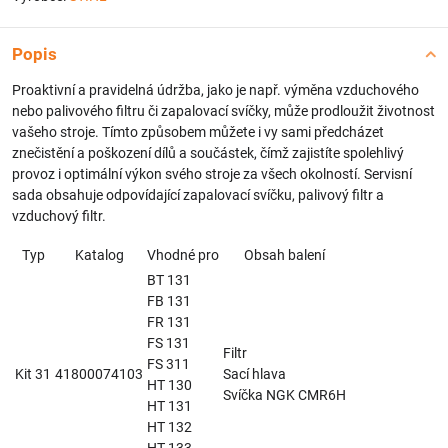
Popis
Proaktivní a pravidelná údržba, jako je např. výměna vzduchového
nebo palivového filtru či zapalovací svíčky, může prodloužit životnost
vašeho stroje. Tímto způsobem můžete i vy sami předcházet
znečistění a poškození dílů a součástek, čímž zajistíte spolehlivý
provoz i optimální výkon svého stroje za všech okolností. Servisní
sada obsahuje odpovídající zapalovací svíčku, palivový filtr a
vzduchový filtr.
Typ
Katalog
Vhodné pro
Obsah balení
BT 131
FB 131
FR 131
FS 131
Filtr
FS 311
Kit 31
41800074103
Sací hlava
HT 130
Svíčka NGK CMR6H
HT 131
HT 132