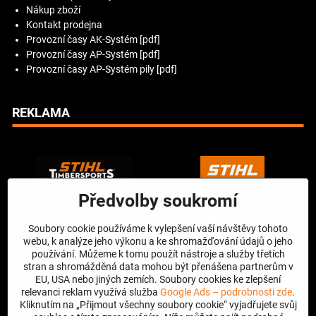
Nákup zboží
Kontakt prodejna
Provozní časy AK-Systém [pdf]
Provozní časy AP-Systém [pdf]
Provozní časy AP-Systém pily [pdf]
REKLAMA
Předvolby soukromí
Soubory cookie používáme k vylepšení vaší návštěvy tohoto
webu, k analýze jeho výkonu a ke shromažďování údajů o jeho
používání. Můžeme k tomu použít nástroje a služby třetích
stran a shromážděná data mohou být přenášena partnerům v
EU, USA nebo jiných zemích. Soubory cookies ke zlepšení
relevanci reklam využívá služba
Google Ads – podrobnosti zde
.
Kliknutím na „Přijmout všechny soubory cookie“ vyjadřujete svůj