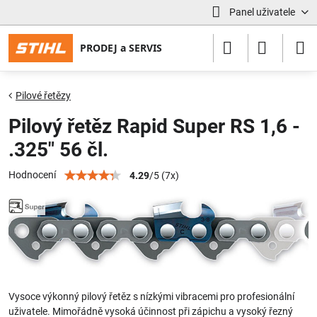
Panel uživatele
Pilové řetězy
Pilový řetěz Rapid Super RS 1,6 -
.325" 56 čl.
Hodnocení
4.29
/
5
(
7
x)
Vysoce výkonný pilový řetěz s nízkými vibracemi pro profesionální
uživatele. Mimořádně vysoká účinnost při zápichu a vysoký řezný