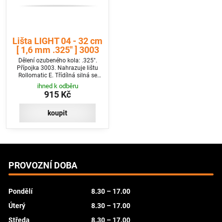
Lišta LIGHT 04 - 32 cm
[ 1,6 mm .325" ] 3003
Dělení ozubeného kola: .325".
Přípojka 3003. Nahrazuje lištu
Rollomatic E. Třídílná silná se
čtyřmi nýty na špičce.
ihned k odběru
915 Kč
koupit
PROVOZNÍ DOBA
Pondělí
8.30 – 17.00
Úterý
8.30 – 17.00
Středa
8.30 – 17.00