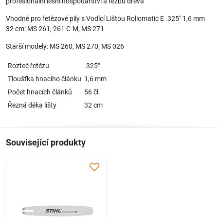
profesionální lesní hospodářství a těžbu dřeva
Vhodné pro řetězové pily s Vodící Lištou Rollomatic E .325" 1,6 mm
32 cm: MS 261, 261 C-M, MS 271
Starší modely: MS 260, MS 270, MS 026
Rozteč řetězu
.325"
Tloušťka hnacího článku
1,6 mm
Počet hnacích článků
56 čl.
Řezná déka lišty
32 cm
Související produkty