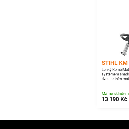
STIHL KM 
Lehký KombiMoto
systémem snadné
dvoutaktním mot
Ecospeed. Možnost použití se všemi
KombiNástroji S
Máme skladem
13 190 Kč