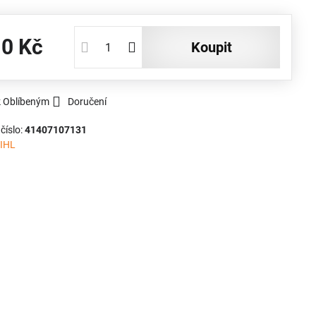
10 Kč
koupit
k Oblíbeným
Doručení
číslo:
41407107131
IHL