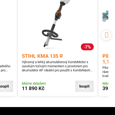
7%
STIHL KMA 135 R
Pilov
1,1-1
Výkonný a lehký akumulátorový KombiMotor s
nadného
vysokým točivým momentem s prostorem pro
Pilový ř
 pro
akumulátor AP. Ideální pro použití s KombiNástroji
rázem s
pírový
STIHL.
kvalita 
ní motor
sklon k 
Máme skladem
Máme s
koupit
koupit
11 890 Kč
390 