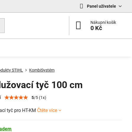
Panel uživatele
Nákupní košík
0 Kč
odukty STIHL
KombiSystém
lužovací tyč 100 cm
í
5
/
5
(
1
x)
ací tyč pro HT-KM
Čtěte více
ladem