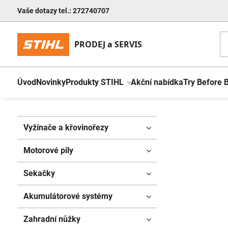
Vaše dotazy tel.: 272740707
Úvod
Novinky
Produkty STIHL
Akční nabídka
Try Before 
Vyžínače a křovinořezy
Motorové pily
Sekačky
Akumulátorové systémy
Zahradní nůžky