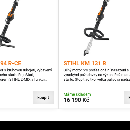
94 R-CE
STIHL KM 131 R
r s kruhovou rukojetí, vybavený
Silný motor pro profesionální nasazení s
ho startu ErgoStart,
vysokými požadavky na výkon. Režim s
orem STIHL 2-MIX a funkcí
startu, Stop tlačítko, velká palivová nádrž
méně přestávek při doplňování paliva, pa
TIHL
vzduchový filtr, kruhová rukojeť, čtyřtakt
STIHL 4-MIX®. Možnost použití se všemi
Máme skladem
koupit
KombiNástroji STIHL
16 190 Kč