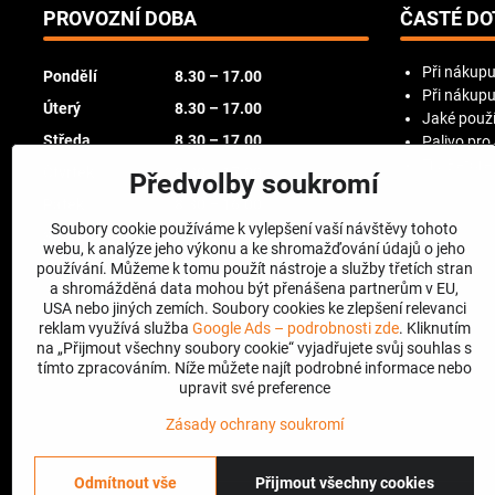
PROVOZNÍ DOBA
ČASTÉ DO
Při nákupu
Pondělí
8.30 – 17.00
Při nákupu
Úterý
8.30 – 17.00
Jaké použí
Středa
8.30 – 17.00
Palivo pro
Try Before
Čtvrtek
8.30 – 17.00
Předvolby soukromí
Pátek
8.30 – 16.00
Soubory cookie používáme k vylepšení vaší návštěvy tohoto
Sobota
zavřeno
webu, k analýze jeho výkonu a ke shromažďování údajů o jeho
používání. Můžeme k tomu použít nástroje a služby třetích stran
Neděle
zavřeno
a shromážděná data mohou být přenášena partnerům v EU,
USA nebo jiných zemích. Soubory cookies ke zlepšení relevanci
reklam využívá služba
Google Ads – podrobnosti zde
. Kliknutím
na „Přijmout všechny soubory cookie“ vyjadřujete svůj souhlas s
tímto zpracováním. Níže můžete najít podrobné informace nebo
upravit své preference
Zásady ochrany soukromí
Odmítnout vše
Přijmout všechny cookies