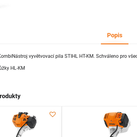
Popis
KombiNástroj vyvětvovací pila STIHL HT-KM. Schváleno pro vše
nůžky HL-KM
produkty