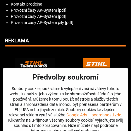
Kontakt prodejna
Provozní časy AK-Systém [pdf]
Provozní časy AP-Systém [pdf]
Provozní časy AP-Systém pily [pdf]
REKLAMA
Předvolby soukromí
Soubory cookie používáme k vylepšení vaší návštěvy tohoto
webu, k analýze jeho výkonu a ke shromažďování údajů o jeho
používání. Můžeme k tomu použít nástroje a služby třetích
stran a shromážděná data mohou být přenášena partnerům v
EU, USA nebo jiných zemích. Soubory cookies ke zlepšení
relevanci reklam využívá služba
Google Ads – podrobnosti zde
.
Kliknutím na „Přijmout všechny soubory cookie“ vyjadřujete svůj
souhlas s tímto zpracováním. Níže můžete najít podrobné
informace nebo upravit své preference