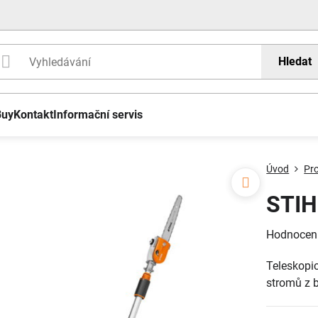
Hledat
Buy
Kontakt
Informační servis
Úvod
Pr
STIH
Hodnocen
Teleskopic
stromů z 