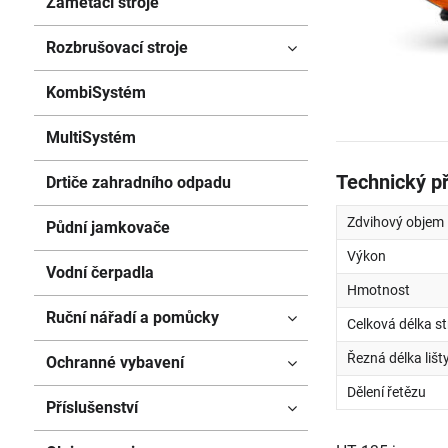
Zametací stroje
Rozbrušovací stroje
KombiSystém
MultiSystém
Technický p
Drtiče zahradního odpadu
Zdvihový objem
Půdní jamkovače
Výkon
Vodní čerpadla
Hmotnost
Ruční nářadí a pomůcky
Celková délka st
Řezná délka lišt
Ochranné vybavení
Dělení řetězu
Příslušenství