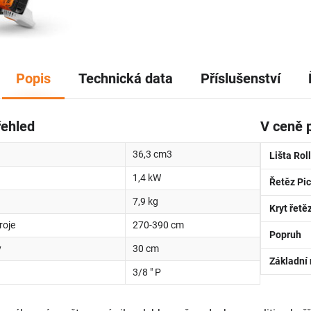
Popis
Technická data
Příslušenství
řehled
V ceně 
36,3 cm3
Lišta Rol
1,4 kW
Řetěz Pic
7,9 kg
Kryt řetě
roje
270-390 cm
Popruh
y
30 cm
Základní 
3/8 " P