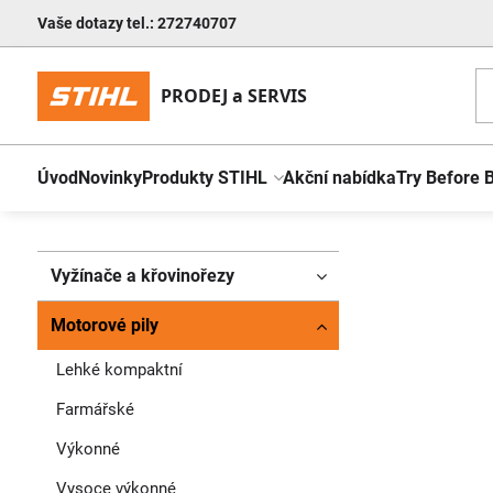
Vaše dotazy tel.: 272740707
Úvod
Novinky
Produkty STIHL
Akční nabídka
Try Before 
Vyžínače a křovinořezy
Motorové pily
Lehké kompaktní
Farmářské
Výkonné
Vysoce výkonné