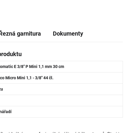
Řezná garnitura
Dokumenty
produktu
lomatic E 3/8" P Mini 1,1 mm 30 cm
co Micro Mini 1,1 - 3/8" 44 čl.
zu
nářadí