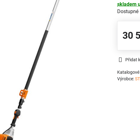
skladem u
Dostupné
30 
Přidat 
Katalogové 
Výrobce:
ST