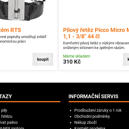
tém RTS
Pilový řetěz Picco Micro 
1,1 - 3/8" 44 čl
né popruhy umožňují zvlášť
onomickou práci
Komfortní pilový řetěz s nízkými vibrace
sníženým sklonem ke zpětným rázům.
Máme skladem
koupit
310 Kč
TAZY
INFORMAČNÍ SERVIS
 pily
Prodloužení záruky o 1 rok
 řetězu
Obchodní podmínky
vat palivo
Nákup zboží
 4-MIX motory
Kontakt prodejna