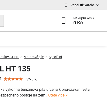
Panel uživatele
Nákupní košík
0 Kč
odukty STIHL
Motorové pily
Speciální
L HT 135
í
5
/
5
(
3
x)
ká výkonná benzinová pila určená k prořezávání větví
bezpečného postoje na zemi.
Čtěte více