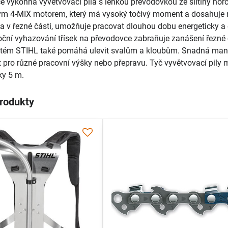
 výkonná vyvětvovací pila s lehkou převodovkou ze slitiny hořčík
m 4-MIX motorem, který má vysoký točivý moment a dosahuje ní
na v řezné části, umožňuje pracovat dlouhou dobu energeticky a e
ční vyhazování třísek na převodovce zabraňuje zanášení řezné čá
stém STIHL také pomáhá ulevit svalům a kloubům. Snadná manipu
 pro různé pracovní výšky nebo přepravu. Tyč vyvětvovací pil
ky 5 m.
produkty