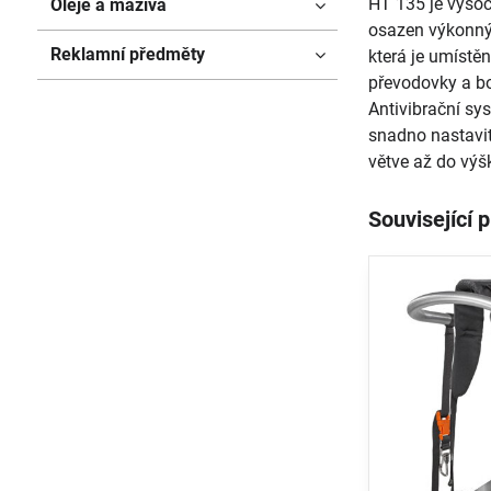
HT 135 je vysoce
Oleje a maziva
osazen výkonný
Reklamní předměty
která je umístě
převodovky a bo
Antivibrační sy
snadno nastavit
větve až do výš
Související 