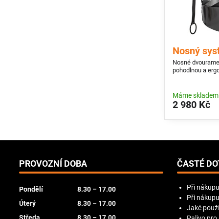
Nosný sys
Nosné dvouramen
pohodlnou a erg
Máme skladem
2 980 Kč
PROVOZNÍ DOBA
ČASTÉ DO
Při nákupu
Pondělí
8.30 – 17.00
Při nákupu
Úterý
8.30 – 17.00
Jaké použí
Středa
8.30 – 17.00
Palivo pro