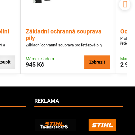
Mini
Základní ochranná souprava
Ochra
pily
Profesio
řetězové 
mi a
Základní ochranná souprava pro řetězové pily
Máme skladem
Máme s
koupit
Zobrazit
945 Kč
2 950
REKLAMA