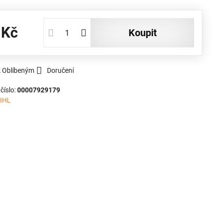
 Kč
koupit
k Oblíbeným
Doručení
číslo:
00007929179
IHL