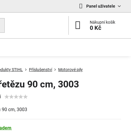
Panel uživatele
Nákupní košík
0 Kč
odukty STIHL
Příslušenství
Motorové pily
 řetězu 90 cm, 3003
í
u 90 cm, 3003
ladem