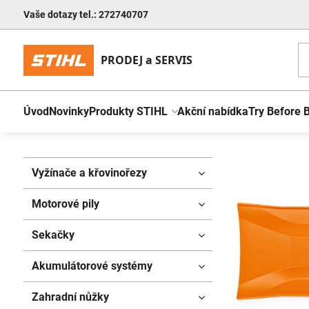
Vaše dotazy tel.: 272740707
Úvod
Novinky
Produkty STIHL
Akční nabídka
Try Before 
Vyžínače a křovinořezy
Motorové pily
Sekačky
Akumulátorové systémy
Zahradní nůžky