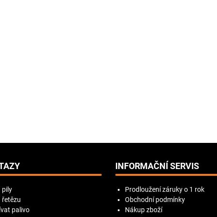
TAZY
INFORMAČNÍ SERVIS
 pily
Prodloužení záruky o 1 rok
 řetězu
Obchodní podmínky
vat palivo
Nákup zboží