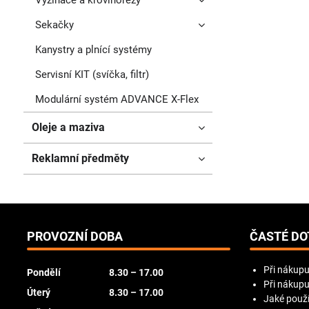
Vyžínače a křovinořezy
Sekačky
Kanystry a plnící systémy
Servisní KIT (svíčka, filtr)
Modulární systém ADVANCE X-Flex
Oleje a maziva
Reklamní předměty
PROVOZNÍ DOBA
ČASTÉ DO
Při nákupu
Pondělí
8.30 – 17.00
Při nákupu
Úterý
8.30 – 17.00
Jaké použí