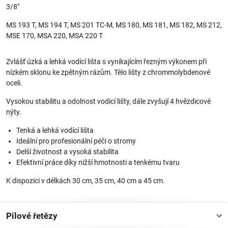
3/8"
MS 193 T, MS 194 T, MS 201 TC-M, MS 180, MS 181, MS 182, MS 212,
MSE 170, MSA 220, MSA 220 T
Zvlášť úzká a lehká vodící lišta s vynikajícím řezným výkonem při
nízkém sklonu ke zpětným rázům. Tělo lišty z chrommolybdenové
oceli.
Vysokou stabilitu a odolnost vodicí lišty, dále zvyšují 4 hvězdicové
nýty.
Tenká a lehká vodící lišta
Ideální pro profesionální péči o stromy
Delší životnost a vysoká stabilita
Efektivní práce díky nižší hmotnosti a tenkému tvaru
K dispozici v délkách 30 cm, 35 cm, 40 cm a 45 cm.
Pilové řetězy