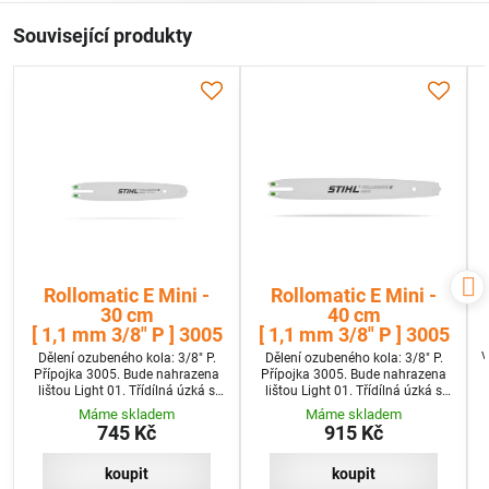
Související produkty
Rollomatic E Mini -
Rollomatic E Mini -
30 cm
40 cm
[ 1,1 mm 3/8" P ] 3005
[ 1,1 mm 3/8" P ] 3005
v
Dělení ozubeného kola: 3/8" P.
Dělení ozubeného kola: 3/8" P.
Přípojka 3005. Bude nahrazena
Přípojka 3005. Bude nahrazena
lištou Light 01. Třídílná úzká s
lištou Light 01. Třídílná úzká s
jedním nýtem na špičce.
jedním nýtem na špičce.
Máme skladem
Máme skladem
745 Kč
915 Kč
koupit
koupit