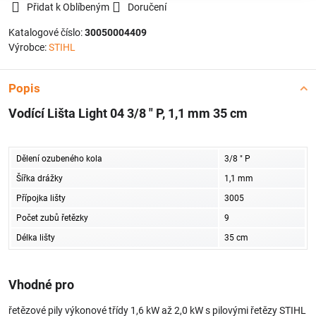
Přidat k Oblíbeným
Doručení
Katalogové číslo:
30050004409
Výrobce:
STIHL
Popis
Vodící Lišta Light 04 3/8 " P, 1,1 mm 35 cm
Dělení ozubeného kola
3/8 " P
Šířka drážky
1,1 mm
Přípojka lišty
3005
Počet zubů řetězky
9
Délka lišty
35 cm
Vhodné pro
řetězové pily výkonové třídy 1,6 kW až 2,0 kW s pilovými řetězy STIHL