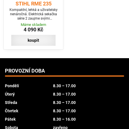
STIHL RME 235
Kompaktní, lehká a uživatelsky
nenáročná. Elektrická sekačka
série 2 zaujme svými
kompaktními rozměry, snadnou
Máme skladem
ovladatelností a nízkou
4 090 Kč
hmotností 13 kg. Velmi lehce se
tak s ní manévruje mezi keři a
záhony. Výšku sečení lze
koupit
centrálně nastavit v pěti stupních.
Travní koš na 30 litrů má
integrovaný ukazatel naplnění.
PROVOZNÍ DOBA
Pondělí
8.30 – 17.00
Úterý
8.30 – 17.00
Středa
8.30 – 17.00
Čtvrtek
8.30 – 17.00
Pátek
8.30 – 16.00
Sobota
zavřeno