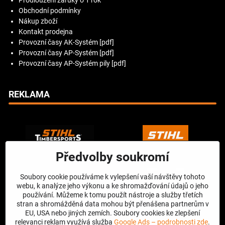
Prodloužení záruky o 1 rok
Obchodní podmínky
Nákup zboží
Kontakt prodejna
Provozní časy AK-Systém [pdf]
Provozní časy AP-Systém [pdf]
Provozní časy AP-Systém pily [pdf]
REKLAMA
Předvolby soukromí
Soubory cookie používáme k vylepšení vaší návštěvy tohoto
webu, k analýze jeho výkonu a ke shromažďování údajů o jeho
používání. Můžeme k tomu použít nástroje a služby třetích
stran a shromážděná data mohou být přenášena partnerům v
EU, USA nebo jiných zemích. Soubory cookies ke zlepšení
relevanci reklam využívá služba
Google Ads – podrobnosti zde
.