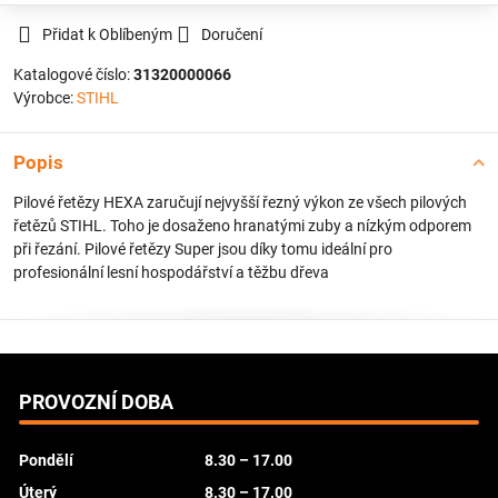
Přidat k Oblíbeným
Doručení
Katalogové číslo:
31320000066
Výrobce:
STIHL
Popis
Pilové řetězy HEXA zaručují nejvyšší řezný výkon ze všech pilových
řetězů STIHL. Toho je dosaženo hranatými zuby a nízkým odporem
při řezání. Pilové řetězy Super jsou díky tomu ideální pro
profesionální lesní hospodářství a těžbu dřeva
PROVOZNÍ DOBA
Pondělí
8.30 – 17.00
Úterý
8.30 – 17.00