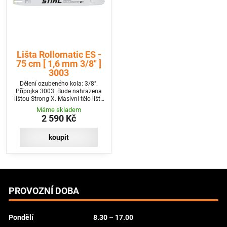
Lišta Rollomatic ES -
75 cm [ 1,6 mm 3/8" ]
3003
Dělení ozubeného kola: 3/8".
Přípojka 3003. Bude nahrazena
lištou Strong X. Masivní tělo lišty
s vyměnitelnou špičkou.
Máme skladem
2 590 Kč
koupit
PROVOZNÍ DOBA
Pondělí
8.30 – 17.00