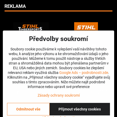
REKLAMA
Předvolby soukromí
Soubory cookie používáme k vylepšení vaší návštěvy tohoto
webu, k analýze jeho výkonu a ke shromažďování údajů o jeho
používání. Můžeme k tomu použít nástroje a služby třetích
stran a shromážděná data mohou být přenášena partnerům v
EU, USA nebo jiných zemích. Soubory cookies ke zlepšení
relevanci reklam využívá služba
Google Ads – podrobnosti zde
.
Kliknutím na „Přijmout všechny soubory cookie“ vyjadřujete svůj
souhlas s tímto zpracováním. Níže můžete najít podrobné
informace nebo upravit své preference
Zásady ochrany soukromí
Odmítnout vše
Přijmout všechny cookies
©
2026
Copyright
Předvolby soukromí
Zásady ochrany soukromí