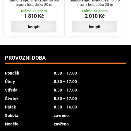
Samonavíjecí měřicí pásmo pro
Samonavíjecí měřicí pásmo pro
práci v lese, délka 20 m
práci v lese, délka 25 m
Máme skladem
Máme skladem
1 810 Kč
2 010 Kč
koupit
koupit
PROVOZNÍ DOBA
Pondělí
8.30 – 17.00
Úterý
8.30 – 17.00
Středa
8.30 – 17.00
Čtvrtek
8.30 – 17.00
Pátek
8.30 – 16.00
Sobota
zavřeno
Neděle
zavřeno