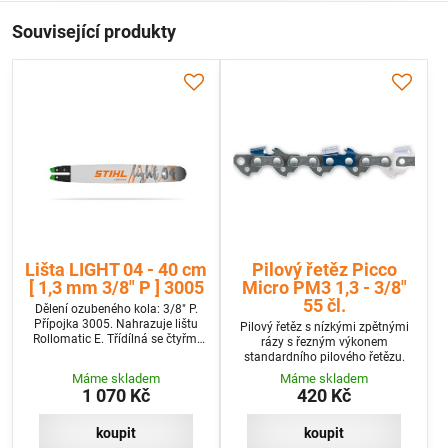
Související produkty
Lišta LIGHT 04 - 40 cm
Pilový řetěz Picco
[ 1,3 mm 3/8" P ] 3005
Micro PM3 1,3 - 3/8"
55 čl.
Dělení ozubeného kola: 3/8" P.
Přípojka 3005. Nahrazuje lištu
Pilový řetěz s nízkými zpětnými
Rollomatic E. Třídílná se čtyřmi
rázy s řezným výkonem
nýty na špičce.
standardního pilového řetězu.
Máme skladem
Máme skladem
1 070 Kč
420 Kč
koupit
koupit