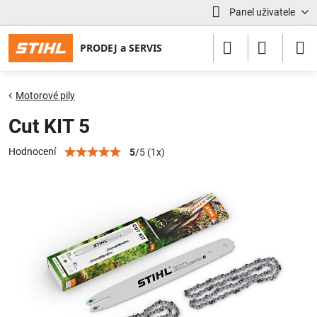
Panel uživatele
Motorové pily
Cut KIT 5
Hodnocení
5
/
5
(
1
x)