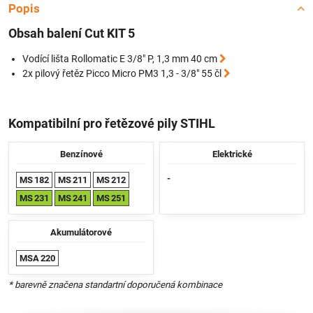
Popis
Obsah balení Cut KIT 5
Vodící lišta Rollomatic E 3/8" P, 1,3 mm 40 cm
2x pilový řetěz Picco Micro PM3 1,3 - 3/8" 55 čl
Kompatibilní pro řetězové pily STIHL
Benzínové
Elektrické
-
MS 182
MS 211
MS 212
MS 231
MS 241
MS 251
Akumulátorové
MSA 220