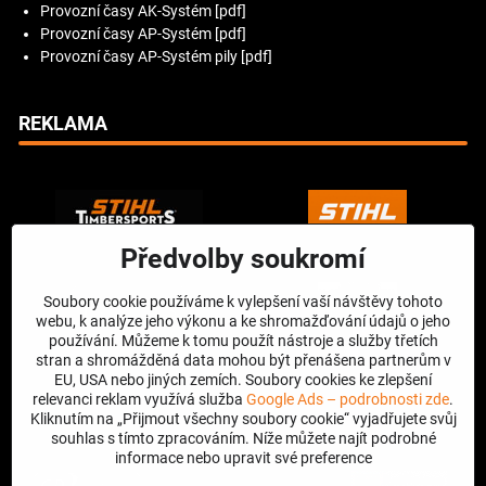
Provozní časy AK-Systém [pdf]
Provozní časy AP-Systém [pdf]
Provozní časy AP-Systém pily [pdf]
REKLAMA
Předvolby soukromí
Soubory cookie používáme k vylepšení vaší návštěvy tohoto
webu, k analýze jeho výkonu a ke shromažďování údajů o jeho
používání. Můžeme k tomu použít nástroje a služby třetích
stran a shromážděná data mohou být přenášena partnerům v
EU, USA nebo jiných zemích. Soubory cookies ke zlepšení
relevanci reklam využívá služba
Google Ads – podrobnosti zde
.
Kliknutím na „Přijmout všechny soubory cookie“ vyjadřujete svůj
souhlas s tímto zpracováním. Níže můžete najít podrobné
informace nebo upravit své preference