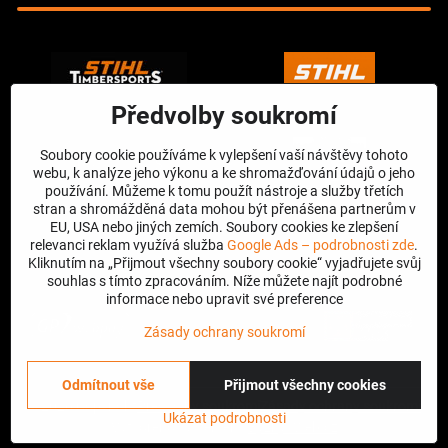
Předvolby soukromí
Soubory cookie používáme k vylepšení vaší návštěvy tohoto
webu, k analýze jeho výkonu a ke shromažďování údajů o jeho
používání. Můžeme k tomu použít nástroje a služby třetích
stran a shromážděná data mohou být přenášena partnerům v
EU, USA nebo jiných zemích. Soubory cookies ke zlepšení
relevanci reklam využívá služba
Google Ads – podrobnosti zde
.
Kliknutím na „Přijmout všechny soubory cookie“ vyjadřujete svůj
souhlas s tímto zpracováním. Níže můžete najít podrobné
informace nebo upravit své preference
Zásady ochrany soukromí
Odmítnout vše
Přijmout všechny cookies
©
2026
Copyright
Předvolby soukromí
Zásady ochrany soukromí
Ukázat podrobnosti
Vytvořeno systémem:
ByznysWeb.cz