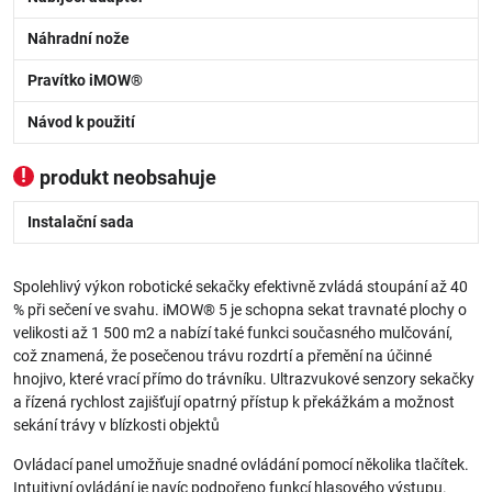
Náhradní nože
Pravítko iMOW®
Návod k použití
produkt neobsahuje
Instalační sada
Spolehlivý výkon robotické sekačky efektivně zvládá stoupání až 40
% při sečení ve svahu. iMOW® 5 je schopna sekat travnaté plochy o
velikosti až 1 500 m2 a nabízí také funkci současného mulčování,
což znamená, že posečenou trávu rozdrtí a přemění na účinné
hnojivo, které vrací přímo do trávníku. Ultrazvukové senzory sekačky
a řízená rychlost zajišťují opatrný přístup k překážkám a možnost
sekání trávy v blízkosti objektů
Ovládací panel umožňuje snadné ovládání pomocí několika tlačítek.
Intuitivní ovládání je navíc podpořeno funkcí hlasového výstupu.