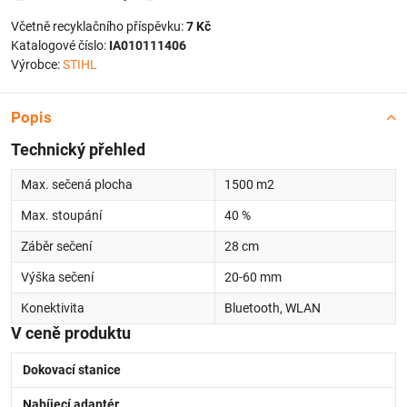
Včetně recyklačního příspěvku:
7 Kč
Katalogové číslo:
IA010111406
Výrobce:
STIHL
Popis
Technický přehled
Max. sečená plocha
1500 m2
Max. stoupání
40 %
Záběr sečení
28 cm
Výška sečení
20-60 mm
Konektivita
Bluetooth, WLAN
V ceně produktu
Dokovací stanice
Nabíjecí adaptér