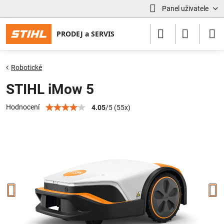
Panel uživatele
Robotické
STIHL iMow 5
Hodnocení
4.05
/
5
(
55
x)