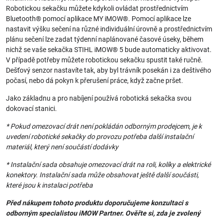
Robotickou sekačku můžete kdykoli ovládat prostřednictvím
Bluetooth® pomocí aplikace MY iMOW®. Pomocí aplikace lze
nastavit výšku sečení na různé individuální úrovně a prostřednictvím
plánu sečení lze zadat týdenní naplánované časové úseky, během
nichž se vaše sekačka STIHL iMOW® 5 bude automaticky aktivovat.
V případě potřeby můžete robotickou sekačku spustit také ručně.
Dešťový senzor nastavíte tak, aby byl trávník posekán i za deštivého
počasí, nebo dá pokyn k přerušení práce, když začne pršet.
Jako základnu a pro nabíjení používá robotická sekačka svou
dokovací stanici.
* Pokud omezovací drát není pokládán odborným prodejcem, je k
uvedení robotické sekačky do provozu potřeba další instalační
materiál, který není součástí dodávky
* Instalační sada obsahuje omezovací drát na roli, kolíky a elektrické
konektory. Instalační sada může obsahovat ještě další součásti,
které jsou k instalaci potřeba
Před nákupem tohoto produktu doporučujeme konzultaci s
odborným specialistou iMOW Partner. Ověřte si, zda je zvolený