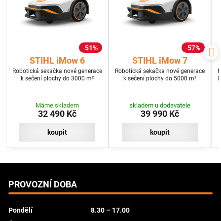
51%
57%
STIHL iMow 6
STIHL iMow 7
Robotická sekačka nové generace
Robotická sekačka nové generace
R
k sečení plochy do 3000 m²
k sečení plochy do 5000 m²
k
Máme skladem
skladem u dodavatele
32 490 Kč
39 990 Kč
koupit
koupit
PROVOZNÍ DOBA
Pondělí
8.30 – 17.00