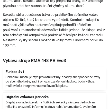
akumulátoru sekačka automaticky přepne na druhý, což umožňuje
plynulou práci bez nutnosti ruční výměny akumulátorů.
Sekačka sbírá posečenou trávu do praktického sběrného koše o
objemu 52 litrů, který lze snadno vyprázdnit. Komfortní rukojeť s
možností výškového nastavení zajišťuje pohodlí i při delším
používání. Pro snadné skladování lze řídítka jednoduše sklopit, což z
této sekačky činí kompaktní a praktické řešení pro každou zahradu.
Nastavení výšky sečení s možností volby mezi 7 úrovněmi od 20 do
100 mm.
Výbava stroje RMA 448 PV Evo3
Funkce 4v1
Sekačka umožňuje čtyři provozní režimy: snadný sběr posečené trávy
do sběrného koše, zadní výhoz s uzavřenou klapkou, boční výhoz,
mulčování s integrovanou mulčovací klapkou.
Digitální ovládací jednotka
Displej a ovládací prvek na řídítkách sekačky vás prostřednictvím
několika ukazatelů informují o stavu nabití akumulátorů, zvoleném