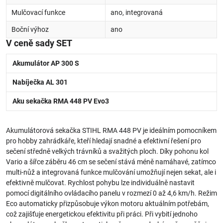
Mulčovací funkce
ano, integrovaná
Boční výhoz
ano
V ceně sady SET
Akumulátor AP 300 S
Nabíječka AL 301
Aku sekačka RMA 448 PV Evo3
Akumulátorová sekačka STIHL RMA 448 PV je ideálním pomocníkem
pro hobby zahrádkáře, kteří hledají snadné a efektivní řešení pro
sečení středně velkých trávníků a svažitých ploch. Díky pohonu kol
Vario a šířce záběru 46 cm se sečení stává méně namáhavé, zatímco
multi-nůž a integrovaná funkce mulčování umožňují nejen sekat, ale i
efektivně mulčovat. Rychlost pohybu lze individuálně nastavit
pomocí digitálního ovládacího panelu v rozmezí 0 až 4,6 km/h. Režim
Eco automaticky přizpůsobuje výkon motoru aktuálním potřebám,
což zajišťuje energetickou efektivitu při práci. Při vybití jednoho