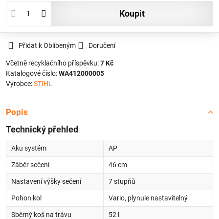
koupit
Přidat k Oblíbeným
Doručení
Včetně recyklačního příspěvku:
7 Kč
Katalogové číslo:
WA412000005
Výrobce:
STIHL
Popis
Technický přehled
Aku systém
AP
Záběr sečení
46 cm
Nastavení výšky sečení
7 stupňů
Pohon kol
Vario, plynule nastavitelný
Sběrný koš na trávu
52 l