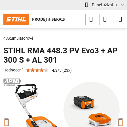
Panel uživatele
Akumulátorové
STIHL RMA 448.3 PV Evo3 + AP
300 S + AL 301
Hodnocení
4.3
/
5
(
23
x)