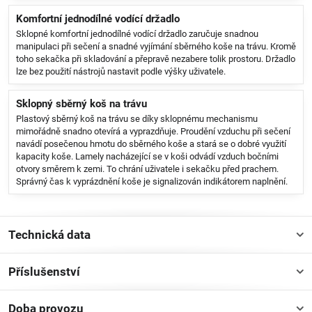
Komfortní jednodílné vodící držadlo
Sklopné komfortní jednodílné vodící držadlo zaručuje snadnou
manipulaci při sečení a snadné vyjímání sběrného koše na trávu. Kromě
toho sekačka při skladování a přepravě nezabere tolik prostoru. Držadlo
lze bez použití nástrojů nastavit podle výšky uživatele.
Sklopný sběrný koš na trávu
Plastový sběrný koš na trávu se díky sklopnému mechanismu
mimořádně snadno otevírá a vyprazdňuje. Proudění vzduchu při sečení
navádí posečenou hmotu do sběrného koše a stará se o dobré využití
kapacity koše. Lamely nacházející se v koši odvádí vzduch bočními
otvory směrem k zemi. To chrání uživatele i sekačku před prachem.
Správný čas k vyprázdnění koše je signalizován indikátorem naplnění.
Technická data
Příslušenství
Doba provozu