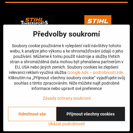
Předvolby soukromí
Soubory cookie používáme k vylepšení vaší návštěvy tohoto
webu, k analýze jeho výkonu a ke shromažďování údajů o jeho
používání. Můžeme k tomu použít nástroje a služby třetích
stran a shromážděná data mohou být přenášena partnerům v
EU, USA nebo jiných zemích. Soubory cookies ke zlepšení
relevanci reklam využívá služba
Google Ads – podrobnosti zde
.
Kliknutím na „Přijmout všechny soubory cookie“ vyjadřujete svůj
souhlas s tímto zpracováním. Níže můžete najít podrobné
informace nebo upravit své preference
Zásady ochrany soukromí
Odmítnout vše
Přijmout všechny cookies
©
2026
Copyright
Předvolby soukromí
Zásady ochrany soukromí
Ukázat podrobnosti
Vytvořeno systémem:
ByznysWeb.cz