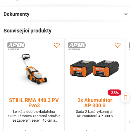
Dokumenty
Související produkty
33%
STIHL RMA 448.3 PV
2x Akumulátor
Evo3
AP 300 S
Lehká a dobře ovladatelná
Sada 2 kusů výkonných
akumulátorová zahradní sekačka
akumulátorů AP 300 S
se záběrem sečení 46 cm a
a
pohonem kol. Bez baterie a
nabíječky