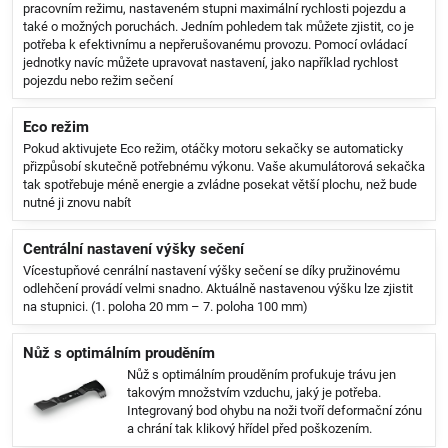
pracovním režimu, nastaveném stupni maximální rychlosti pojezdu a
také o možných poruchách. Jedním pohledem tak můžete zjistit, co je
potřeba k efektivnímu a nepřerušovanému provozu. Pomocí ovládací
jednotky navíc můžete upravovat nastavení, jako například rychlost
pojezdu nebo režim sečení
Eco režim
Pokud aktivujete Eco režim, otáčky motoru sekačky se automaticky
přizpůsobí skutečně potřebnému výkonu. Vaše akumulátorová sekačka
tak spotřebuje méně energie a zvládne posekat větší plochu, než bude
nutné ji znovu nabít
Centrální nastavení výšky sečení
Vícestupňové cenrální nastavení výšky sečení se díky pružinovému
odlehčení provádí velmi snadno. Aktuálně nastavenou výšku lze zjistit
na stupnici. (1. poloha 20 mm – 7. poloha 100 mm)
Nůž s optimálním prouděním
Nůž s optimálním prouděním profukuje trávu jen
takovým množstvím vzduchu, jaký je potřeba.
Integrovaný bod ohybu na noži tvoří deformační zónu
a chrání tak klikový hřídel před poškozením.