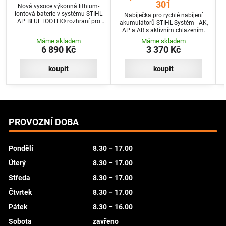
301
Nová vysoce výkonná lithium-
iontová baterie v systému STIHL
Nabíječka pro rychlé nabíjení
AP. BLUETOOTH® rozhraní pro
akumulátorů STIHL Systém - AK,
bezdrátovou komunikaci.
AP a AR s aktivním chlazením.
Unikátní a extrémně odolné
Máme skladem
Máme skladem
články.
6 890 Kč
3 370 Kč
koupit
koupit
PROVOZNÍ DOBA
Pondělí
8.30 – 17.00
Úterý
8.30 – 17.00
Středa
8.30 – 17.00
Čtvrtek
8.30 – 17.00
Pátek
8.30 – 16.00
Sobota
zavřeno