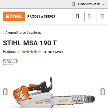
Panel uživatele
Akumulátorové systémy
STIHL MSA 190 T
Hodnocení
4.18
/
5
(
39
x)