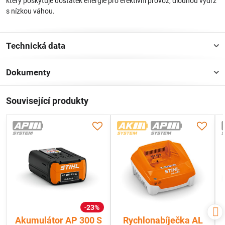
který poskytuje dostatek energie pro efektivní provoz, dlouhou výdrž
s nízkou váhou.
Technická data
Dokumenty
Související produkty
23%
Akumulátor AP 300 S
Rychlonabíječka AL