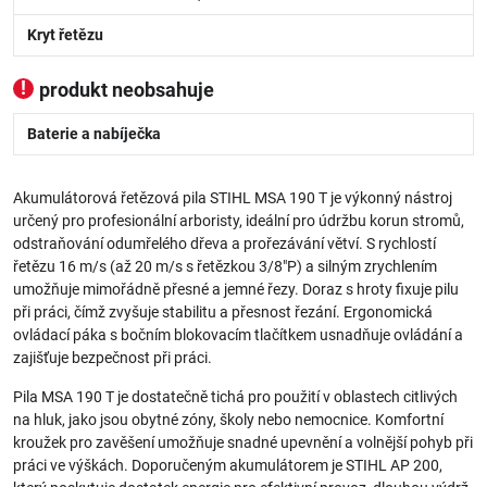
Kryt řetězu
produkt neobsahuje
Baterie a nabíječka
Akumulátorová řetězová pila STIHL MSA 190 T je výkonný nástroj
určený pro profesionální arboristy, ideální pro údržbu korun stromů,
odstraňování odumřelého dřeva a prořezávání větví. S rychlostí
řetězu 16 m/s (až 20 m/s s řetězkou 3/8"P) a silným zrychlením
umožňuje mimořádně přesné a jemné řezy. Doraz s hroty fixuje pilu
při práci, čímž zvyšuje stabilitu a přesnost řezání. Ergonomická
ovládací páka s bočním blokovacím tlačítkem usnadňuje ovládání a
zajišťuje bezpečnost při práci.
Pila MSA 190 T je dostatečně tichá pro použití v oblastech citlivých
na hluk, jako jsou obytné zóny, školy nebo nemocnice. Komfortní
kroužek pro zavěšení umožňuje snadné upevnění a volnější pohyb při
práci ve výškách. Doporučeným akumulátorem je STIHL AP 200,