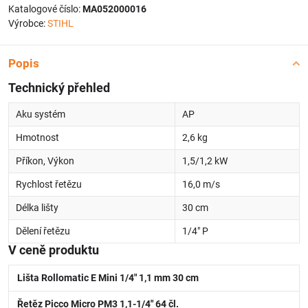
Katalogové číslo:
MA052000016
Výrobce:
STIHL
Popis
Technický přehled
Aku systém
AP
Hmotnost
2,6 kg
Příkon, Výkon
1,5/1,2 kW
Rychlost řetězu
16,0 m/s
Délka lišty
30 cm
Dělení řetězu
1/4" P
V ceně produktu
Lišta Rollomatic E Mini 1/4" 1,1 mm 30 cm
Řetěz Picco Micro PM3 1,1-1/4" 64 čl.