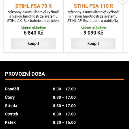
STIHL FSA 70 R
STIHL FSA 110 R
Výkonný akumulátorový vyžínač
Výkonný akumulátorový vyžínač
s nízkou hmotností ze systému
s nízkou hmotností ze systému
STIHL AK. Bez baterie a nabíječky.
STIHL AP. Bez baterie a nabíječky.
Máme skladem
Máme skladem
6 840 Kč
9 090 Kč
koupit
koupit
PROVOZNÍ DOBA
Pondělí
8.30 – 17.00
Úterý
8.30 – 17.00
Středa
8.30 – 17.00
Čtvrtek
8.30 – 17.00
Pátek
8.30 – 16.00