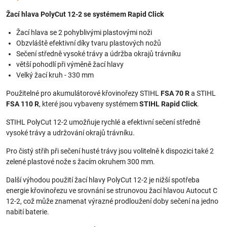
Žací hlava PolyCut 12-2 se systémem Rapid Click
Žací hlava se 2 pohyblivými plastovými noži
Obzvláště efektivní díky tvaru plastových nožů
Sečení středně vysoké trávy a údržba okrajů trávníku
větší pohodlí při výměně žací hlavy
Velký žací kruh - 330 mm
Použitelné pro akumulátorové křovinořezy STIHL
FSA 70 R
a STIHL
FSA 110 R
, které jsou vybaveny systémem
STIHL Rapid Click
.
STIHL PolyCut 12-2 umožňuje rychlé a efektivní sečení středně
vysoké trávy a udržování okrajů trávníku.
Pro čistý střih při sečení husté trávy jsou volitelně k dispozici také 2
zelené plastové nože s žacím okruhem 300 mm.
Další výhodou použití žací hlavy PolyCut 12-2 je nižší spotřeba
energie křovinořezu ve srovnání se strunovou žací hlavou Autocut C
12-2, což může znamenat výrazné prodloužení doby sečení na jedno
nabití baterie.