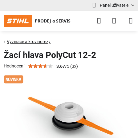
Panel uživatele
Vyžínače a křovinořezy
Žací hlava PolyCut 12-2
Hodnocení
3.67
/
5
(
3
x)