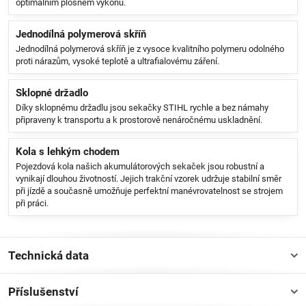
optimálním plošném výkonu.
Jednodílná polymerová skříň
Jednodílná polymerová skříň je z vysoce kvalitního polymeru odolného
proti nárazům, vysoké teplotě a ultrafialovému záření.
Sklopné držadlo
Díky sklopnému držadlu jsou sekačky STIHL rychle a bez námahy
připraveny k transportu a k prostorově nenáročnému uskladnění.
Kola s lehkým chodem
Pojezdová kola našich akumulátorových sekaček jsou robustní a
vynikají dlouhou životností. Jejich trakční vzorek udržuje stabilní směr
při jízdě a současně umožňuje perfektní manévrovatelnost se strojem
při práci.
Technická data
Příslušenství