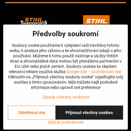
Předvolby soukromí
Soubory cookie používáme k vylepšení vaší návštěvy tohoto
webu, k analýze jeho výkonu a ke shromažďování údajů o jeho
používání. Můžeme k tomu použít nástroje a služby třetích
stran a shromážděná data mohou být přenášena partnerům v
EU, USA nebo jiných zemích. Soubory cookies ke zlepšení
relevanci reklam využívá služba
Google Ads – podrobnosti zde
.
Kliknutím na „Přijmout všechny soubory cookie“ vyjadřujete svůj
souhlas s tímto zpracováním. Níže můžete najít podrobné
informace nebo upravit své preference
Zásady ochrany soukromí
Odmítnout vše
Přijmout všechny cookies
©
2026
Copyright
Předvolby soukromí
Zásady ochrany soukromí
Ukázat podrobnosti
Vytvořeno systémem:
ByznysWeb.cz