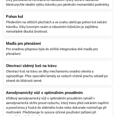
bleskurychle ideální výšku trávníku pro jakékoliv momentální podmínky.
Pohon kol
Především na větších plochách a ve svahu ulehčuje pohon kol sekání
trávníku. Díky kovovým osám a robustním ložiskům je zajištěna
mimořádně dlouhá životnost.
Madla pro přenášení
Pro snadnou přepravu byla do skříně integrována dvě madla pro
přenášení.
Otevírací sběrný koš na trávu
Otevírací koš na trávu se díky mechanismu snadno otevírá a
vyprazdňuje. Přes speciální lamely se vzduch včetně prachu odvádí po
straně do blízkosti země.
Aerodynamický nůž s optimálním prouděním
Křídlový aerodynamický nůž s optimálním prouděním vytváří v
aerodynamické skříni proud vzduchu, který trávu před sekáním napřímí
a posečenou ji fouká do sběrného koše nebo dokonale rozmisťuje při
mulčování. Představuje to vysoce účinné používání zařízení při