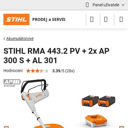
Panel uživatele
Akumulátorové
STIHL RMA 443.2 PV + 2x AP
300 S + AL 301
Hodnocení
3.39
/
5
(
28
x)