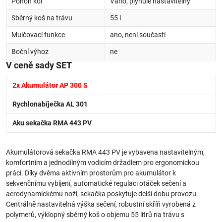
Pohon kol
Vario, plynule nastavitelný
Sběrný koš na trávu
55 l
Mulčovací funkce
ano, není součastí
Boční výhoz
ne
V ceně sady SET
2x Akumulátor AP 300 S
Rychlonabíječka AL 301
Aku sekačka RMA 443 PV
Akumulátorová sekačka RMA 443 PV je vybavena nastavitelným,
komfortním a jednodílným vodicím držadlem pro ergonomickou
práci. Díky dvěma aktivním prostorům pro akumulátor k
sekvenčnímu vybíjení, automatické regulaci otáček sečení a
aerodynamickému noži, sekačka poskytuje delší dobu provozu.
Centrálně nastavitelná výška sečení, robustní skříň vyrobená z
polymerů, výklopný sběrný koš o objemu 55 litrů na trávu s