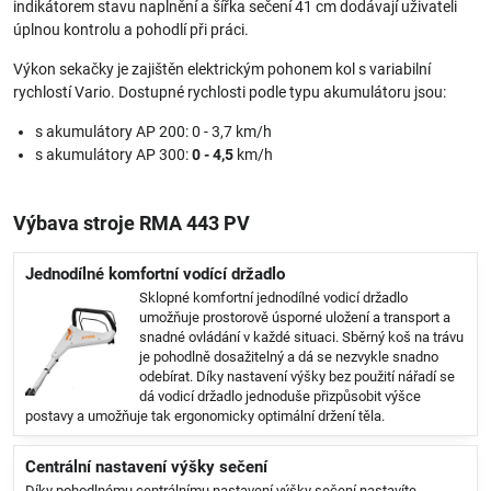
indikátorem stavu naplnění a šířka sečení 41 cm dodávají uživateli
úplnou kontrolu a pohodlí při práci.
Výkon sekačky je zajištěn elektrickým pohonem kol s variabilní
rychlostí Vario. Dostupné rychlosti podle typu akumulátoru jsou:
s akumulátory AP 200: 0 - 3,7 km/h
s akumulátory AP 300:
0 - 4,5
km/h
Výbava stroje RMA 443 PV
Jednodílné komfortní vodící držadlo
Sklopné komfortní jednodílné vodicí držadlo
umožňuje prostorově úsporné uložení a transport a
snadné ovládání v každé situaci. Sběrný koš na trávu
je pohodlně dosažitelný a dá se nezvykle snadno
odebírat. Díky nastavení výšky bez použití nářadí se
dá vodicí držadlo jednoduše přizpůsobit výšce
postavy a umožňuje tak ergonomicky optimální držení těla.
Centrální nastavení výšky sečení
Díky pohodlnému centrálnímu nastavení výšky sečení nastavíte