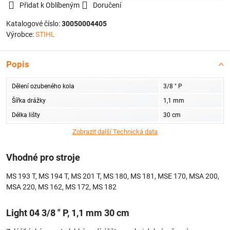
Přidat k Oblíbeným
Doručení
Katalogové číslo:
30050004405
Výrobce:
STIHL
Popis
Dělení ozubeného kola
3/8 " P
Šířka drážky
1,1 mm
Délka lišty
30 cm
Vhodné pro stroje
MS 193 T, MS 194 T, MS 201 T, MS 180, MS 181, MSE 170, MSA 200,
MSA 220, MS 162, MS 172, MS 182
Light 04 3/8 " P, 1,1 mm 30 cm