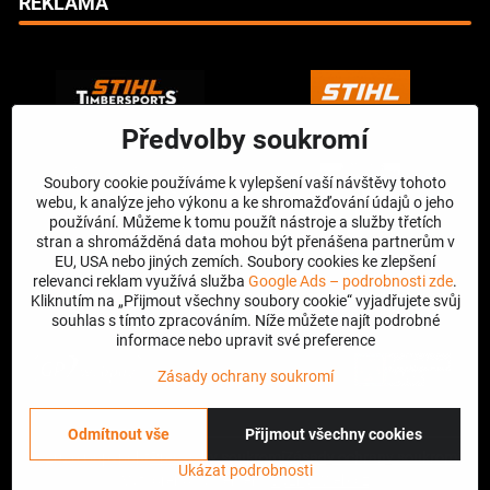
REKLAMA
Předvolby soukromí
Soubory cookie používáme k vylepšení vaší návštěvy tohoto
webu, k analýze jeho výkonu a ke shromažďování údajů o jeho
používání. Můžeme k tomu použít nástroje a služby třetích
stran a shromážděná data mohou být přenášena partnerům v
EU, USA nebo jiných zemích. Soubory cookies ke zlepšení
relevanci reklam využívá služba
Google Ads – podrobnosti zde
.
Kliknutím na „Přijmout všechny soubory cookie“ vyjadřujete svůj
souhlas s tímto zpracováním. Níže můžete najít podrobné
informace nebo upravit své preference
Zásady ochrany soukromí
Odmítnout vše
Přijmout všechny cookies
©
2026
Copyright
Předvolby soukromí
Zásady ochrany soukromí
Ukázat podrobnosti
Vytvořeno systémem:
ByznysWeb.cz