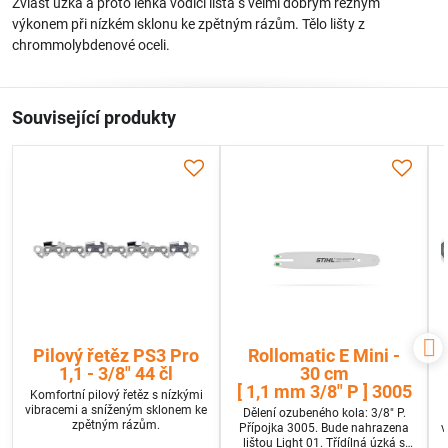
Zvlášť úzká a proto lehká vodící lišta s velmi dobrým řezným
výkonem při nízkém sklonu ke zpětným rázům. Tělo lišty z
chrommolybdenové oceli.
Související produkty
Pilový řetěz PS3 Pro
Rollomatic E Mini -
1,1 - 3/8" 44 čl
30 cm
[ 1,1 mm 3/8" P ] 3005
Komfortní pilový řetěz s nízkými
vibracemi a sníženým sklonem ke
Dělení ozubeného kola: 3/8" P.
zpětným rázům.
Přípojka 3005. Bude nahrazena
v
lištou Light 01. Třídílná úzká s