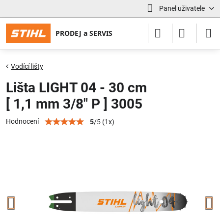
Panel uživatele
Vodící lišty
Lišta LIGHT 04 - 30 cm
[ 1,1 mm 3/8" P ] 3005
Hodnocení
5
/
5
(
1
x)