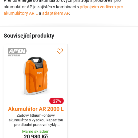
Přenos energie do akumulátorových přístrojů s prostorem pro
akumulátor AP je zajištěn v kombinaci s
přípojným vodičem pro
akumulátory AR L
a
adaptérem AP
.
Související produkty
27%
Akumulátor AR 2000 L
Zádový lithium-iontový
akumulátor s vysokou kapacitou
pro dlouhé pracovní cykly.
Robustní pouzdro s
Máme skladem
integrovaným nosným madlem.
20 980 Kč