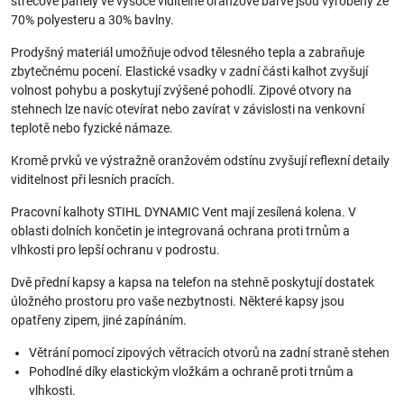
strečové panely ve vysoce viditelné oranžové barvě jsou vyrobeny ze
70% polyesteru a 30% bavlny.
Prodyšný materiál umožňuje odvod tělesného tepla a zabraňuje
zbytečnému pocení. Elastické vsadky v zadní části kalhot zvyšují
volnost pohybu a poskytují zvýšené pohodlí. Zipové otvory na
stehnech lze navíc otevírat nebo zavírat v závislosti na venkovní
teplotě nebo fyzické námaze.
Kromě prvků ve výstražně oranžovém odstínu zvyšují reflexní detaily
viditelnost při lesních pracích.
Pracovní kalhoty STIHL DYNAMIC Vent mají zesílená kolena. V
oblasti dolních končetin je integrovaná ochrana proti trnům a
vlhkosti pro lepší ochranu v podrostu.
Dvě přední kapsy a kapsa na telefon na stehně poskytují dostatek
úložného prostoru pro vaše nezbytnosti. Některé kapsy jsou
opatřeny zipem, jiné zapínáním.
Větrání pomocí zipových větracích otvorů na zadní straně stehen
Pohodlné díky elastickým vložkám a ochraně proti trnům a
vlhkosti.