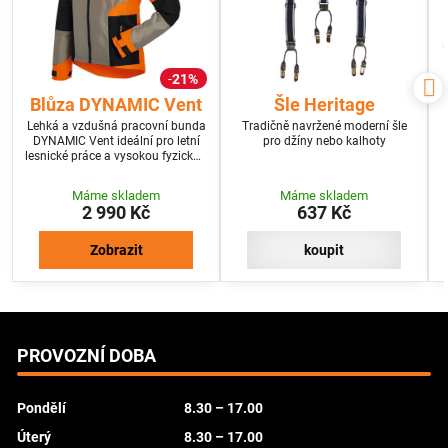
21%
Blůza DYNAMIC Vent
Šle Heritage
Lehká a vzdušná pracovní bunda
Tradičně navržené moderní šle
DYNAMIC Vent ideální pro letní
pro džíny nebo kalhoty
lesnické práce a vysokou fyzickou
zátěž.
Máme skladem
Máme skladem
2 990 Kč
637 Kč
Zobrazit
koupit
PROVOZNÍ DOBA
Pondělí
8.30 – 17.00
Úterý
8.30 – 17.00