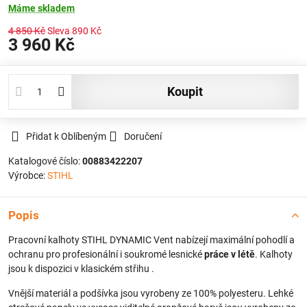
Máme skladem
4 850 Kč
Sleva
890 Kč
3 960 Kč
koupit
Přidat k Oblíbeným
Doručení
Katalogové číslo:
00883422207
Výrobce:
STIHL
Popis
Pracovní kalhoty STIHL DYNAMIC Vent nabízejí maximální pohodlí a
ochranu pro profesionální i soukromé lesnické
práce v létě
. Kalhoty
jsou k dispozici v klasickém střihu .
Vnější materiál a podšívka jsou vyrobeny ze 100% polyesteru. Lehké