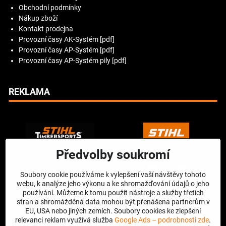
Obchodní podmínky
Nákup zboží
Kontakt prodejna
Provozní časy AK-Systém [pdf]
Provozní časy AP-Systém [pdf]
Provozní časy AP-Systém pily [pdf]
REKLAMA
Předvolby soukromí
Soubory cookie používáme k vylepšení vaší návštěvy tohoto
webu, k analýze jeho výkonu a ke shromažďování údajů o jeho
používání. Můžeme k tomu použít nástroje a služby třetích
stran a shromážděná data mohou být přenášena partnerům v
EU, USA nebo jiných zemích. Soubory cookies ke zlepšení
relevanci reklam využívá služba
Google Ads – podrobnosti zde
.