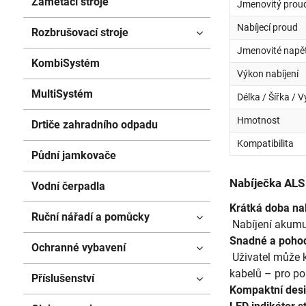
Zametací stroje
Jmenovitý prou
Nabíjecí proud
Rozbrušovací stroje
Jmenovité napět
KombiSystém
Výkon nabíjení
MultiSystém
Délka / Šířka / 
Hmotnost
Drtiče zahradního odpadu
Kompatibilita
Půdní jamkovače
Nabíječka ALS
Vodní čerpadla
Krátká doba nab
Ruční nářadí a pomůcky
Nabíjení akumul
Snadné a pohod
Ochranné vybavení
Uživatel může k
kabelů – pro po
Příslušenství
Kompaktní des