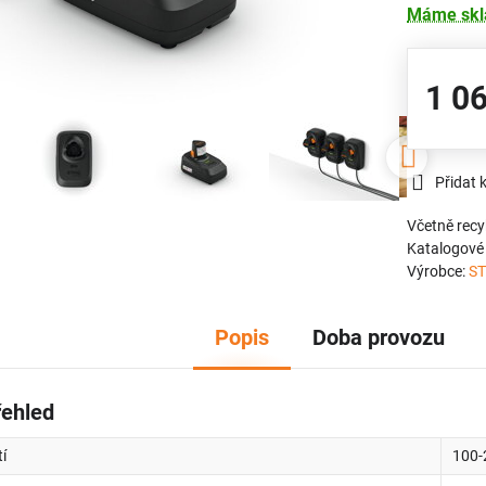
Máme sk
1 0
Přidat 
Včetně recy
Katalogové 
Výrobce:
ST
Popis
Doba provozu
řehled
í
100-