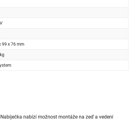
A
 V
W
x 99 x 76 mm
 kg
ystem
u. Nabíječka nabízí možnost montáže na zeď a vedení