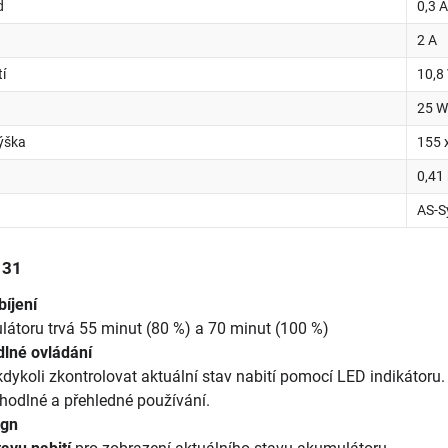
d
0,3 
2 A
í
10,8
25 
Výška
155 
0,41
AS-S
 31
íjení
átoru trvá 55 minut (80 %) a 70 minut (100 %)
lné ovládání
dykoli zkontrolovat aktuální stav nabití pomocí LED indikátor
hodlné a přehledné používání.
ign