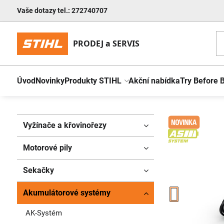
Vaše dotazy tel.: 272740707
Úvod
Novinky
Produkty STIHL
Akční nabídka
Try Before 
Vyžínače a křovinořezy
Motorové pily
Sekačky
Akumulátorové systémy
AK-Systém