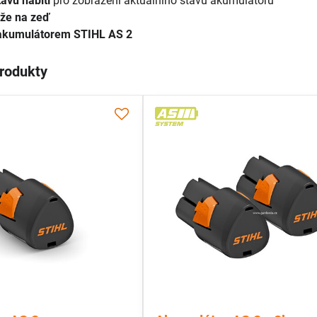
tavu nabití
pro zobrazení aktuálního stavu akumulátoru
že na zeď
 akumulátorem STIHL AS 2
produkty