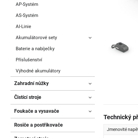
AP-Systém
AS-Systém
AI-Linie
Akumulátorové sety
Baterie a nabíječky
Příslušenství
Výhodné akumulátory
Zahradní nůžky
Čistící stroje
Foukače a vysavače
Technický p
Rosiče a postřikovače
Jmenovité napět