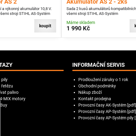
r AS 2
Akumulátor AS 2 - 2ks
 a výkonný akumulátor 10,8 V.
Sada 2 kusů akumulátorů kompatibilníc
všemi stroji STIHL AS-Systém
všemi stroji STIHL AS-Systém
Máme skladem
koupit
1 990 Kč
TAZY
INFORMAČNÍ SERVIS
 pily
Prodloužení záruky o 1 rok
 řetězu
Obchodní podmínky
vat palivo
Nákup zboží
 4-MIX motory
Kontakt prodejna
 Buy
Provozní časy AK-Systém [pdf]
Provozní časy AP-Systém [pdf]
Provozní časy AP-Systém pily [