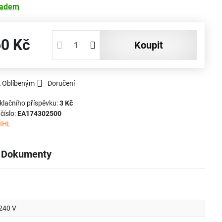
ladem
60 Kč
koupit
k Oblíbeným
Doručení
klačního příspěvku:
3 Kč
číslo:
EA174302500
IHL
Dokumenty
240 V