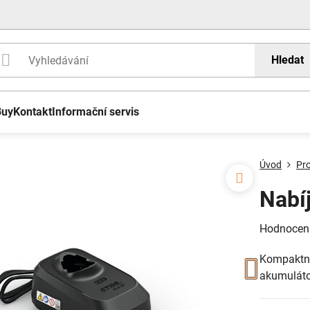
Hledat
Buy
Kontakt
Informační servis
Úvod
Pr
Nabí
Hodnocen
Kompaktní
akumulát