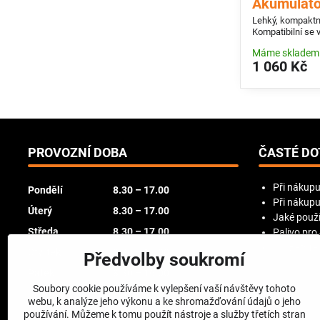
Akumuláto
Lehký, kompaktní
Kompatibilní se 
Máme skladem
1 060 Kč
PROVOZNÍ DOBA
ČASTÉ DO
Při nákupu
Pondělí
8.30 – 17.00
Při nákupu
Úterý
8.30 – 17.00
Jaké použí
Středa
8.30 – 17.00
Palivo pro
Try Before
Čtvrtek
8.30 – 17.00
Předvolby soukromí
Pátek
8.30 – 16.00
Soubory cookie používáme k vylepšení vaší návštěvy tohoto
Sobota
zavřeno
webu, k analýze jeho výkonu a ke shromažďování údajů o jeho
používání. Můžeme k tomu použít nástroje a služby třetích stran
Neděle
zavřeno