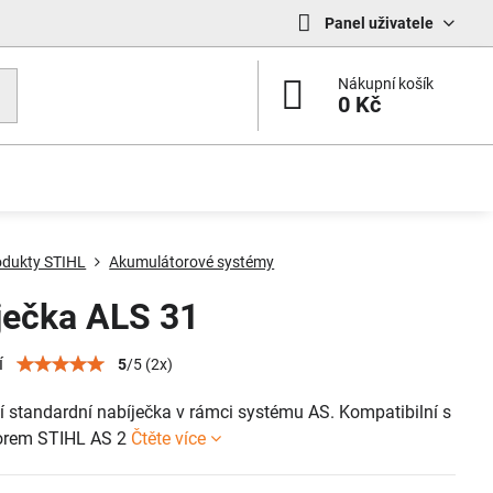
Panel uživatele
Nákupní košík
0 Kč
odukty STIHL
Akumulátorové systémy
ječka ALS 31
í
5
/
5
(
2
x)
 standardní nabíječka v rámci systému AS. Kompatibilní s
orem STIHL AS 2
Čtěte více