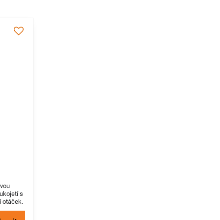
avou
ukojetí s
í otáček.