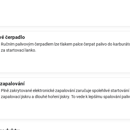
vé čerpadlo
Ručním palivovým čerpadlem lze tlakem palce čerpat palivo do karburátor
za startovací lanko.
 zapalování
Plně zakrytované elektronické zapalování zaručuje spolehlivé startování
zapalovací jiskru a dlouhé hoření jiskry. To vede k lepšímu spalování pal