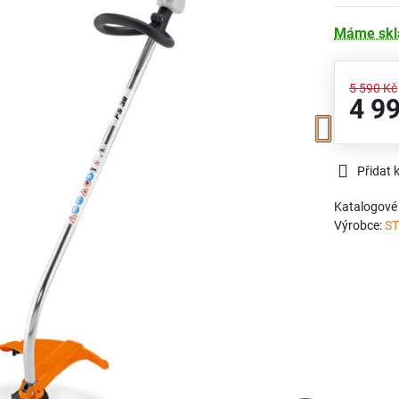
Máme sk
5 590 Kč
4 9
Přidat 
Katalogové 
Výrobce:
ST