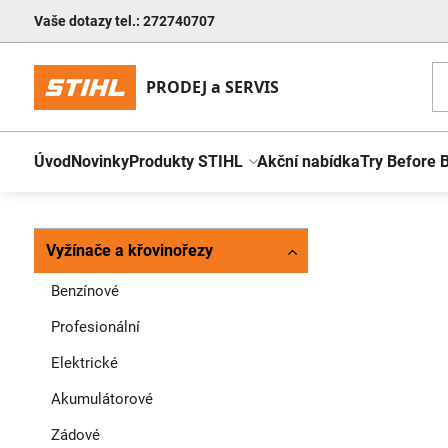
Vaše dotazy tel.: 272740707
Úvod
Novinky
Produkty STIHL
Akční nabídka
Try Before 
Vyžínače a křovinořezy
Benzínové
Profesionální
Elektrické
Akumulátorové
Zádové