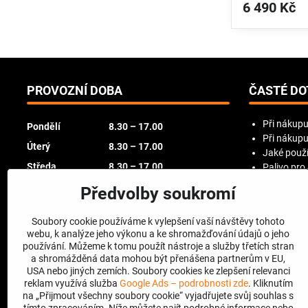
6 490 Kč
PROVOZNÍ DOBA
ČASTÉ DO
Při nákupu
Pondělí
8.30 – 17.00
Při nákupu
Úterý
8.30 – 17.00
Jaké použí
Středa
8.30 – 17.00
Palivo pro
Try Before
Čtvrtek
8.30 – 17.00
Předvolby soukromí
Pátek
8.30 – 16.00
Soubory cookie používáme k vylepšení vaší návštěvy tohoto
Sobota
zavřeno
webu, k analýze jeho výkonu a ke shromažďování údajů o jeho
používání. Můžeme k tomu použít nástroje a služby třetích stran
Neděle
zavřeno
a shromážděná data mohou být přenášena partnerům v EU,
USA nebo jiných zemích. Soubory cookies ke zlepšení relevanci
reklam využívá služba
Google Ads – podrobnosti zde
. Kliknutím
na „Přijmout všechny soubory cookie“ vyjadřujete svůj souhlas s