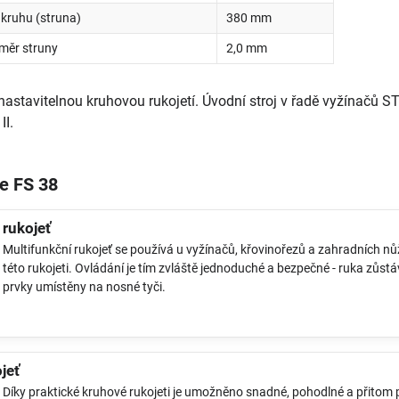
kruhu (struna)
380 mm
měr struny
2,0 mm
nastavitelnou kruhovou rukojetí. Úvodní stroj v řadě vyžínačů ST
II.
e FS 38
 rukojeť
Multifunkční rukojeť se používá u vyžínačů, křovinořezů a zahradních nů
této rukojeti. Ovládání je tím zvláště jednoduché a bezpečné - ruka zůstáv
prvky umístěny na nosné tyči.
jeť
Díky praktické kruhové rukojeti je umožněno snadné, pohodlné a přitom pr