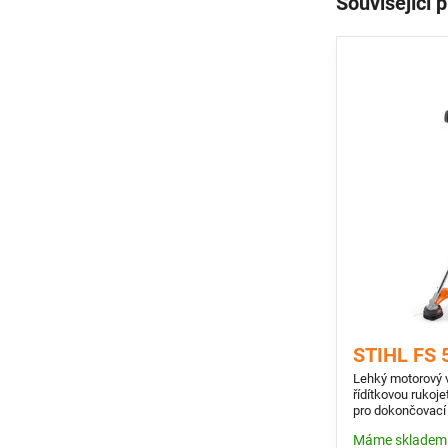
Související 
STIHL FS 
Lehký motorový 
řídítkovou rukoje
pro dokončovací
zahradách.
Máme skladem