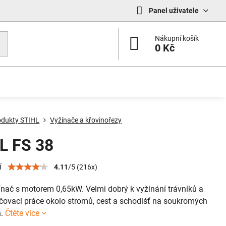
Panel uživatele
Nákupní košík
0 Kč
odukty STIHL
Vyžínače a křovinořezy
L FS 38
í
4.11
/
5
(
216
x)
ínač s motorem 0,65kW. Velmi dobrý k vyžínání trávníků a
čovací práce okolo stromů, cest a schodišť na soukromých
h.
Čtěte více