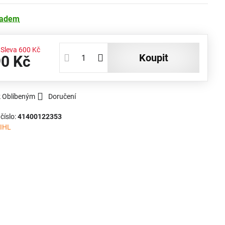
ladem
Sleva
600 Kč
koupit
90 Kč
k Oblíbeným
Doručení
číslo:
41400122353
IHL