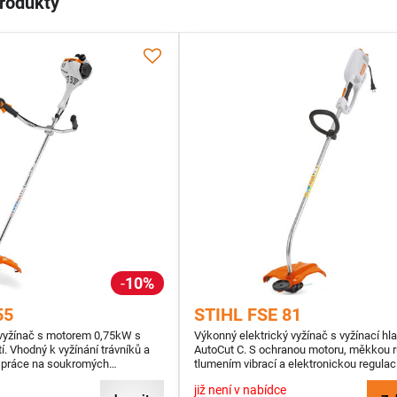
produkty
10%
55
STIHL FSE 81
vyžínač s motorem 0,75kW s
Výkonný elektrický vyžínač s vyžínací hl
tí. Vhodný k vyžínání trávníků a
AutoCut C. S ochranou motoru, měkkou r
 práce na soukromých
tlumením vibrací a elektronickou regulac
již není v nabídce