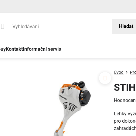
Hledat
Buy
Kontakt
Informační servis
Úvod
Pr
STIH
Hodnocen
Lehký vyž
pro dokon
zahradác