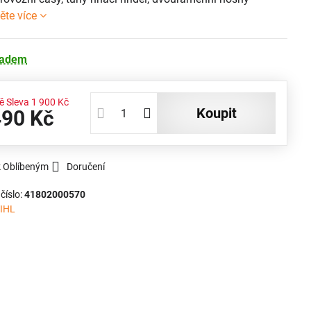
ěte více
ladem
č
Sleva
1 900 Kč
koupit
490 Kč
k Oblíbeným
Doručení
číslo:
41802000570
IHL