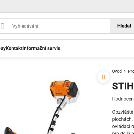
Hledat
Buy
Kontakt
Informační servis
Úvod
Pr
STIH
Hodnocen
Obzvláště 
plochách. 
ovládací r
pro delší 