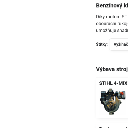
Benzínový k
Díky motoru STI
obouruční rukoj
umožňuje snadné
Štítky:
Vyžínač
Výbava stro
STIHL 4-MIX