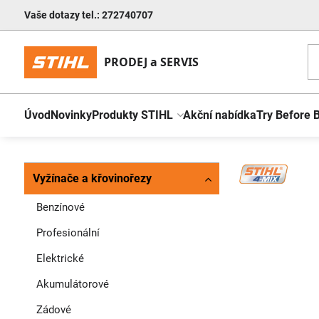
Vaše dotazy tel.: 272740707
Úvod
Novinky
Produkty STIHL
Akční nabídka
Try Before 
Vyžínače a křovinořezy
Benzínové
Profesionální
Elektrické
Akumulátorové
Zádové