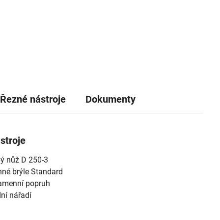
Řezné nástroje
Dokumenty
stroje
pý nůž D 250-3
né brýle Standard
amenní popruh
ní nářadí