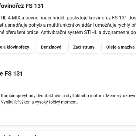
řovinořez FS 131
HL 4-MIX a pevné hnací hřídeli poskytuje křovinořez FS 131 dos
eť usnadňuje pohyb a multifunkční ovládání umožňuje rychlý př
 přerušení práce. Antivibrační systém STIHL a dvojramenní po
e a křovinořezy
Benzínové
Žací struny
Oleje a maziva
je FS 131
Kombinuje výhody dvoutaktního a čtyřtaktního motoru. Méně výfukových p
Vynikající výkon a vysoký točivý moment.