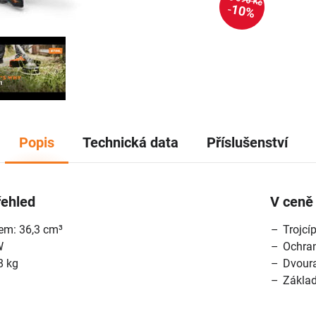
10%
Popis
Technická data
Příslušenství
řehled
V ceně 
em: 36,3 cm³
Trojcí
W
Ochran
8 kg
Dvour
Základ