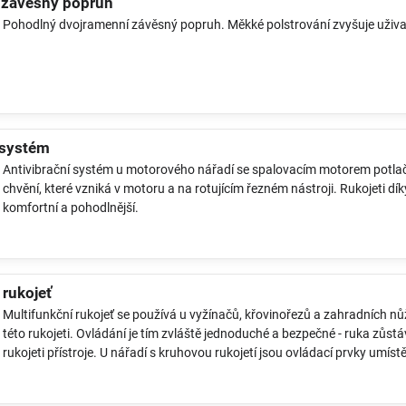
 závěsný popruh
Pohodlný dvojramenní závěsný popruh. Měkké polstrování zvyšuje uživat
 systém
Antivibrační systém u motorového nářadí se spalovacím motorem potlač
chvění, které vzniká v motoru a na rotujícím řezném nástroji. Rukojeti d
komfortní a pohodlnější.
 rukojeť
Multifunkční rukojeť se používá u vyžínačů, křovinořezů a zahradních nů
této rukojeti. Ovládání je tím zvláště jednoduché a bezpečné - ruka zůstáv
rukojeti přístroje. U nářadí s kruhovou rukojetí jsou ovládací prvky umís