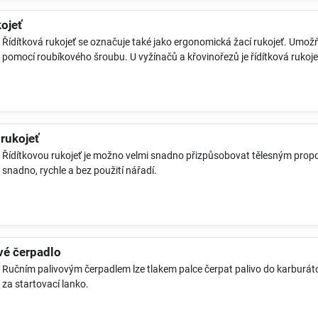
kojeť
Řídítková rukojeť se označuje také jako ergonomická žací rukojeť. Umožň
pomocí roubíkového šroubu. U vyžínačů a křovinořezů je řídítková rukojeť
 rukojeť
Řídítkovou rukojeť je možno velmi snadno přizpůsobovat tělesným propor
snadno, rychle a bez použití nářadí.
vé čerpadlo
Ručním palivovým čerpadlem lze tlakem palce čerpat palivo do karburátor
za startovací lanko.