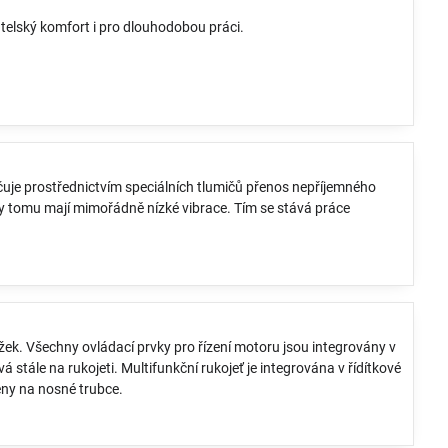
elský komfort i pro dlouhodobou práci.
uje prostřednictvím speciálních tlumičů přenos nepříjemného
íky tomu mají mimořádně nízké vibrace. Tím se stává práce
žek. Všechny ovládací prvky pro řízení motoru jsou integrovány v
á stále na rukojeti. Multifunkční rukojeť je integrována v řídítkové
těny na nosné trubce.