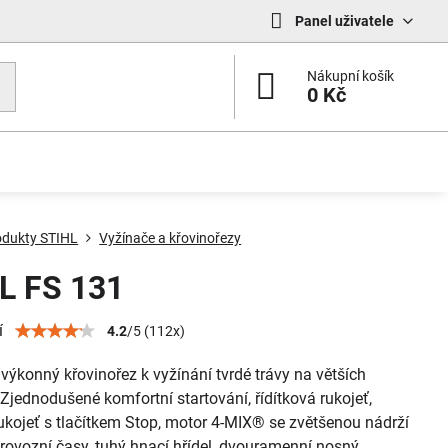
Panel uživatele
Nákupní košík
0 Kč
odukty STIHL
Vyžínače a křovinořezy
L FS 131
í
4.2
/
5
(
112
x)
výkonný křovinořez k vyžínání tvrdé trávy na větších
Zjednodušené komfortní startování, řídítková rukojeť,
ukojeť s tlačítkem Stop, motor 4-MIX® se zvětšenou nádrží
provozní časy, tuhý hnací hřídel, dvouramenní nosný