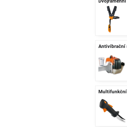
Dvojramenní
Antivibrační
Multifunkční