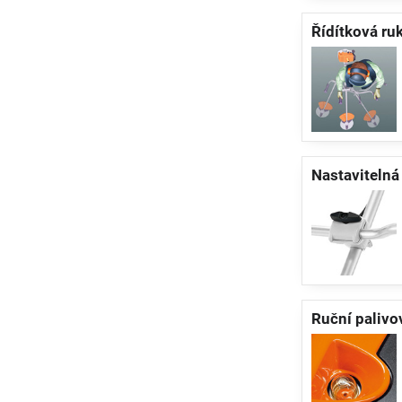
Řídítková ru
Nastavitelná
Ruční palivo