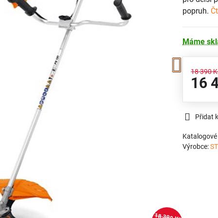
popruh.
Čt
Máme sk
18 390 K
16 
Přidat 
Katalogové 
Výrobce:
ST
18 390 Kč