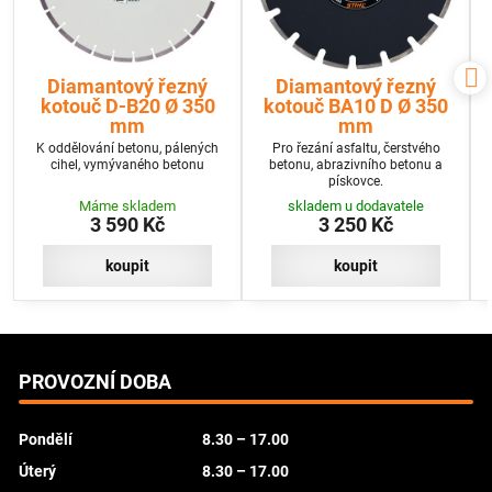
Diamantový řezný
Diamantový řezný
kotouč D-B20 Ø 350
kotouč BA10 D Ø 350
mm
mm
K oddělování betonu, pálených
Pro řezání asfaltu, čerstvého
cihel, vymývaného betonu
betonu, abrazivního betonu a
pískovce.
Máme skladem
skladem u dodavatele
3 590 Kč
3 250 Kč
koupit
koupit
PROVOZNÍ DOBA
Pondělí
8.30 – 17.00
Úterý
8.30 – 17.00