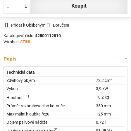
koupit
Přidat k Oblíbeným
Doručení
Katalogové číslo:
42500112810
Výrobce:
STIHL
Popis
Technická data
Zdvihový objem
72,2 cm³
Výkon
3,9 kW
1)
10,2 kg
Hmotnost
Průměr rozbrušovacího kotouče
350 mm
Maximální hloubka řezu
125 mm
Objem palivové nádrže
0,72 l
2)
98 dB(A)