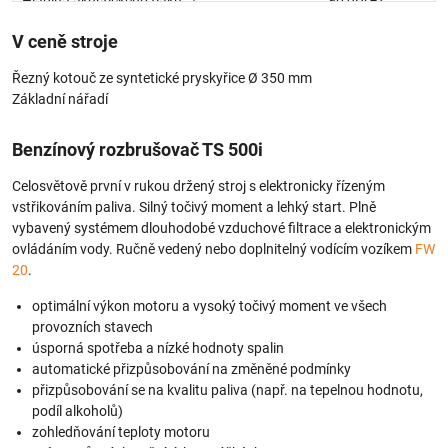
Hladina akustického tlaku
2)
112 dB(A)
Hladina akustického výkonu
V ceně stroje
3)
2,4 m/s²
Hodnota vibrací vlevo
Řezný kotouč ze syntetické pryskyřice Ø 350 mm
3)
2,0 m/s²
Hodnota vibrací vpravo
Základní nářadí
1) Hmotnost bez paliva a kotouče
2) K-Faktor podle RL 2006/42/EG = 2,5 dB(A)
Benzínový rozbrušovač TS 500i
3) K-Faktor podle RL 2006/42/EG = 2 m/s²
Celosvětově první v rukou držený stroj s elektronicky řízeným
vstřikováním paliva. Silný točivý moment a lehký start. Plně
vybavený systémem dlouhodobé vzduchové filtrace a elektronickým
ovládáním vody. Ručně vedený nebo doplnitelný vodícím vozíkem
FW
20
.
optimální výkon motoru a vysoký točivý moment ve všech
provozních stavech
úsporná spotřeba a nízké hodnoty spalin
automatické přizpůsobování na změněné podmínky
přizpůsobování se na kvalitu paliva (např. na tepelnou hodnotu,
podíl alkoholů)
zohledňování teploty motoru