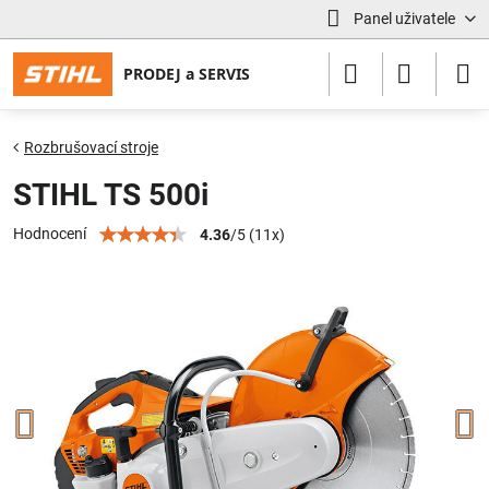
Panel uživatele
Rozbrušovací stroje
STIHL TS 500i
Hodnocení
4.36
/
5
(
11
x)