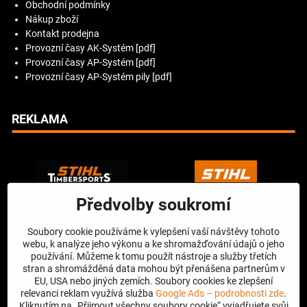
Obchodní podmínky
Nákup zboží
Kontakt prodejna
Provozní časy AK-Systém [pdf]
Provozní časy AP-Systém [pdf]
Provozní časy AP-Systém pily [pdf]
REKLAMA
Předvolby soukromí
Soubory cookie používáme k vylepšení vaší návštěvy tohoto
webu, k analýze jeho výkonu a ke shromažďování údajů o jeho
používání. Můžeme k tomu použít nástroje a služby třetích
stran a shromážděná data mohou být přenášena partnerům v
EU, USA nebo jiných zemích. Soubory cookies ke zlepšení
relevanci reklam využívá služba
Google Ads – podrobnosti zde
.
Kliknutím na „Přijmout všechny soubory cookie“ vyjadřujete svůj