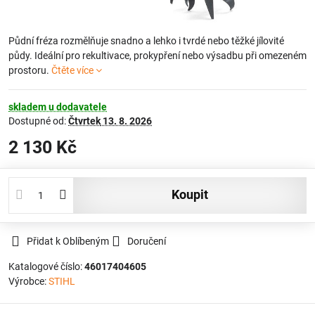
Půdní fréza rozmělňuje snadno a lehko i tvrdé nebo těžké jílovité
půdy. Ideální pro rekultivace, prokypření nebo výsadbu při omezeném
prostoru.
Čtěte více
skladem u dodavatele
Dostupné od:
Čtvrtek
13. 8. 2026
2 130 Kč
koupit
Přidat k Oblíbeným
Doručení
Katalogové číslo:
46017404605
Výrobce:
STIHL