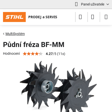
Panel uživatele
MultiSystém
Půdní fréza BF-MM
Hodnocení
4.27
/
5
(
11
x)