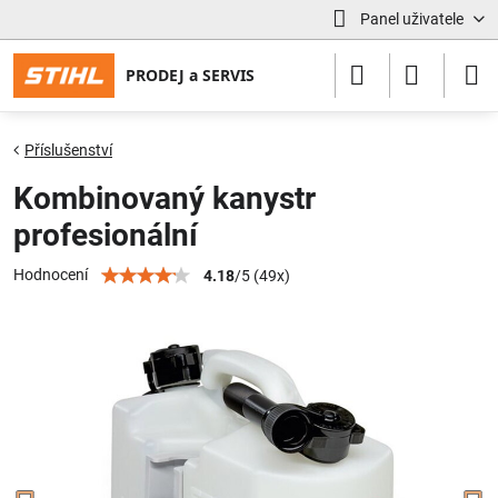
Panel uživatele
Příslušenství
Kombinovaný kanystr
profesionální
Hodnocení
4.18
/
5
(
49
x)