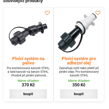
Související produkty
Plnící systém na
Plnící systém pro
palivo
adhezní olej
Pro kombinovaný kanystr STIHL,
Zabraňuje vylití nebo přelití při
a také kanystr na benzin STIHL.
plnění oleje. Pro kombinovaný
Vhodné při plnění palivové
kanystr STIHL
nádržky motorového nářadí, aby
Máme skladem
Máme skladem
nedocházelo k rozlití paliva nebo
370 Kč
350 Kč
k přetečení nádržky.
koupit
koupit