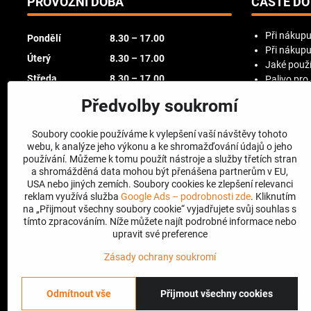
PROVOZNÍ DOBA
ČASTÉ DO
Při nákupu
Pondělí
8.30 – 17.00
Při nákupu
Úterý
8.30 – 17.00
Jaké použí
Středa
8.30 – 17.00
Palivo pro
Try Before
Čtvrtek
8.30 – 17.00
Předvolby soukromí
Pátek
8.30 – 16.00
Soubory cookie používáme k vylepšení vaší návštěvy tohoto
Sobota
zavřeno
webu, k analýze jeho výkonu a ke shromažďování údajů o jeho
používání. Můžeme k tomu použít nástroje a služby třetích stran
Neděle
zavřeno
a shromážděná data mohou být přenášena partnerům v EU,
USA nebo jiných zemích. Soubory cookies ke zlepšení relevanci
reklam využívá služba
Google Ads – podrobnosti zde
. Kliknutím
na „Přijmout všechny soubory cookie“ vyjadřujete svůj souhlas s
tímto zpracováním. Níže můžete najít podrobné informace nebo
upravit své preference
Zásady ochrany soukromí
Odmítnout vše
Přijmout všechny cookies