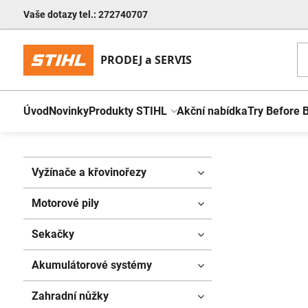
Vaše dotazy tel.: 272740707
Úvod
Novinky
Produkty STIHL
Akční nabídka
Try Before 
Vyžínače a křovinořezy
Motorové pily
Sekačky
Akumulátorové systémy
Zahradní nůžky