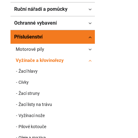
Ruční nářadí a pomůcky
Ochranné vybavení
Příslušenství
Motorové pily
Vyžínače a křovinořezy
Žací hlavy
Cívky
Žací struny
Žací listy na trávu
Vyžínací nože
Pilové kotouče
Oleje a maziva