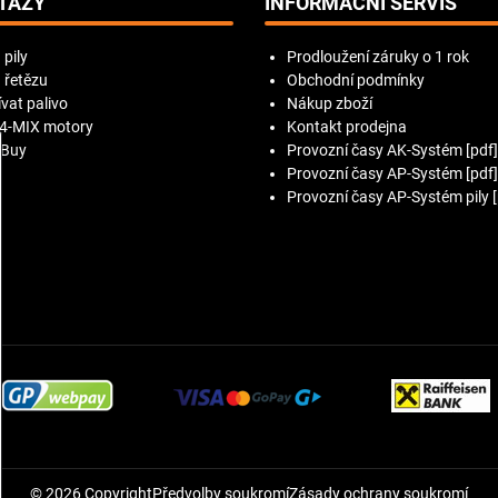
TAZY
INFORMAČNÍ SERVIS
 pily
Prodloužení záruky o 1 rok
 řetězu
Obchodní podmínky
vat palivo
Nákup zboží
 4-MIX motory
Kontakt prodejna
 Buy
Provozní časy AK-Systém [pdf]
Provozní časy AP-Systém [pdf]
Provozní časy AP-Systém pily [
©
2026
Copyright
Předvolby soukromí
Zásady ochrany soukromí