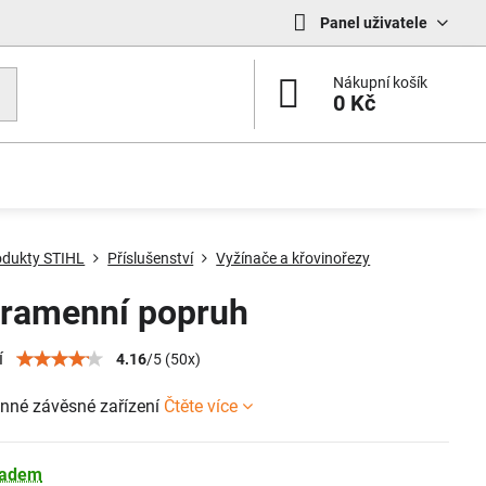
Panel uživatele
Nákupní košík
0 Kč
odukty STIHL
Příslušenství
Vyžínače a křovinořezy
ramenní popruh
í
4.16
/
5
(
50
x)
né závěsné zařízení
Čtěte více
ladem