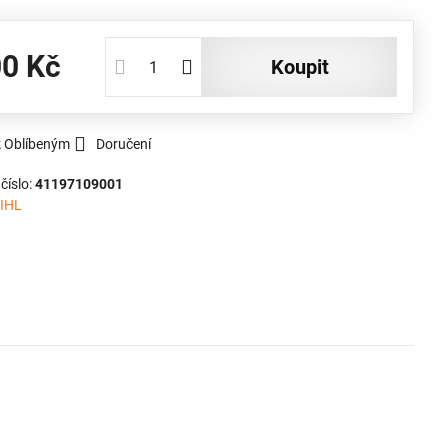
00 Kč
koupit
k Oblíbeným
Doručení
číslo:
41197109001
IHL