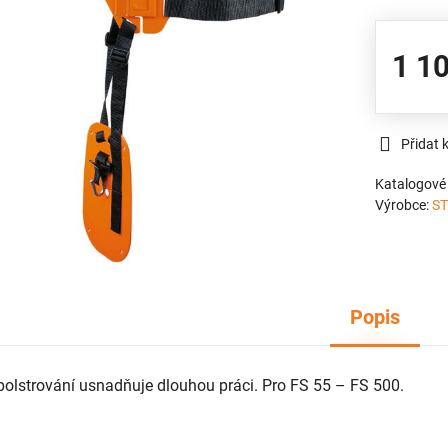
1 1
Přidat 
Katalogové 
Výrobce:
ST
Popis
olstrování usnadňuje dlouhou práci. Pro FS 55 – FS 500.