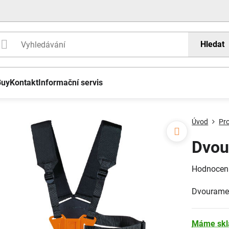
Hledat
Buy
Kontakt
Informační servis
Úvod
Pr
Dvou
Hodnocen
Dvouramen
Máme sk