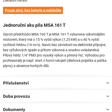
Základní nářadí
4)
2,2 m/s²
Hodnota vibrací vpravo
1) Hmotnost bez řezné soupravy a akumulátoru
2) K-Faktor podle RL 2006/42/EG = 2,5 dB(A)
3) K-Faktor podle RL 2006/42/EG = 2,5 dB(A)
4) K-Faktor podle RL 2006/42/EG = 2 m/s²
Jednoruční aku pila MSA 161 T
Oproti předchůdci MSA 160 T je MSA 161 T vybavena výkonnějším
motorem, který má o 15 % vyšší výkon (1,25 kW) a o 40 % vyšší
rychlost řetězu (16 m/s). Navíc bez závislosti na elektrické přípojce,
bez výfukových spalin a přitom výkonná a snadno ovladatelná.
Pilový řetěz 1/4" PM3 pro vysoký výkon a přesný řez. Výhodou pro
profesionály je např. start z horní rukojeti (dlaňová pojistka a páčka
plynu) a absence horkých dílů.
Příslušenství
Doba provozu
Dokumenty