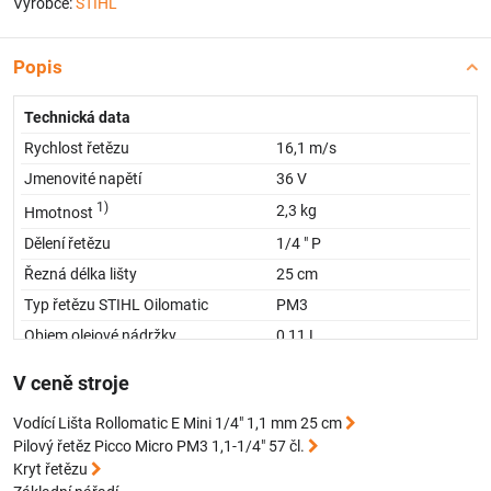
Výrobce:
STIHL
Popis
Technická data
Rychlost řetězu
16,1 m/s
Jmenovité napětí
36 V
1)
2,3 kg
Hmotnost
Dělení řetězu
1/4 " P
Řezná délka lišty
25 cm
Typ řetězu STIHL Oilomatic
PM3
Objem olejové nádržky
0,11 L
Technologie akumulátoru
Lithium-Ion,
AP-System
V ceně stroje
2)
81 dB(A)
Hladina akustického tlaku
Vodící Lišta Rollomatic E Mini 1/4" 1,1 mm 25 cm
3)
94 dB(A)
Hladina akustického výkonu
Pilový řetěz Picco Micro PM3 1,1-1/4" 57 čl.
4)
2,1 m/s²
Hodnota vibrací vlevo
Kryt řetězu