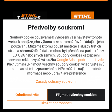
Předvolby soukromí
Soubory cookie používáme k vylepšení vaší návštěvy tohoto
webu, k analýze jeho výkonu a ke shromažďování údajů o jeho
používání. Můžeme k tomu použít nástroje a služby třetích
stran a shromážděná data mohou být přenášena partnerům v
EU, USA nebo jiných zemích. Soubory cookies ke zlepšení
relevanci reklam využívá služba
Google Ads – podrobnosti zde
.
Kliknutím na „Přijmout všechny soubory cookie“ vyjadřujete svůj
souhlas s tímto zpracováním. Níže můžete najít podrobné
informace nebo upravit své preference
Zásady ochrany soukromí
Odmítnout vše
Přijmout všechny cookies
©
2026
Copyright
Předvolby soukromí
Zásady ochrany soukromí
Ukázat podrobnosti
Vytvořeno systémem:
ByznysWeb.cz