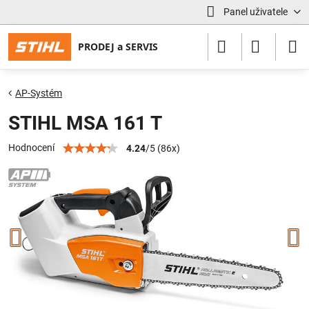
Panel uživatele
AP-Systém
STIHL MSA 161 T
Hodnocení
4.24
/
5
(
86
x)