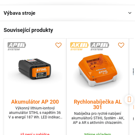
Výbava stroje
Související produkty
Akumulátor AP 200
Rychlonabíječka AL
301
Výkonný lithium-iontový
akumulátor STIHL s napětím 36
Nabíječka pro rychlé nabíjení
V a energií 187 Wh. LED indikace
akumulátorů STIHL Systém - AK,
P
stavu nabití.
AP a AR s aktivním chlazením.
již není v nabídce
Máme skladem