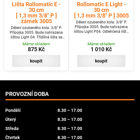
Lišta Rollomatic E -
Rollomatic E Light -
30 cm
30 cm
[ 1,3 mm 3/8" P ]
[ 1,3 mm 3/8" P ] 3005
zámek 3005
Dělení ozubeného kola: 3/8" P.
Přípojka 3005. Bude nahrazena
Dělení ozubeného kola: 3/8" P.
lištou Light P04. Odlehčená lišta
Přípojka 3005. Bude nahrazena
se čtyřmi nýty na špičce.
lištou Light 04. Třídílná lišta se
čtyřmi nýty na špičce.
Máme skladem
Máme skladem
875 Kč
1 010 Kč
koupit
koupit
PROVOZNÍ DOBA
Pondělí
8.30 – 17.00
Úterý
8.30 – 17.00
Středa
8.30 – 17.00
Čtvrtek
8.30 – 17.00