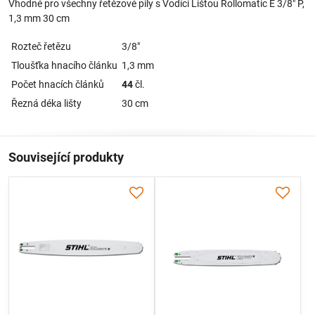
Vhodné pro všechny řetězové pily s Vodící Lištou Rollomatic E 3/8" P,
1,3 mm 30 cm
Rozteč řetězu
3/8"
Tloušťka hnacího článku
1,3 mm
Počet hnacích článků
44
čl.
Řezná déka lišty
30 cm
Související produkty