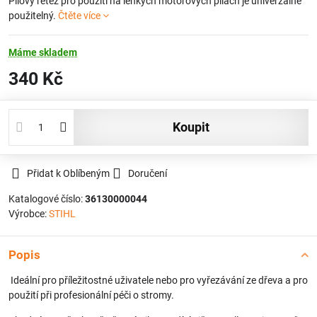
Pilový řetěz pro použití na lehkých motorových pilách je univerzálně
použitelný.
Čtěte více
Máme skladem
340 Kč
koupit
Přidat k Oblíbeným
Doručení
Katalogové číslo:
36130000044
Výrobce:
STIHL
Popis
Ideální pro příležitostné uživatele nebo pro vyřezávání ze dřeva a pro
použití při profesionální péči o stromy.