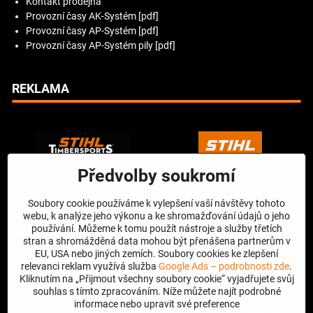
Kontakt prodejna
Provozní časy AK-Systém [pdf]
Provozní časy AP-Systém [pdf]
Provozní časy AP-Systém pily [pdf]
REKLAMA
Předvolby soukromí
Soubory cookie používáme k vylepšení vaší návštěvy tohoto
webu, k analýze jeho výkonu a ke shromažďování údajů o jeho
používání. Můžeme k tomu použít nástroje a služby třetích
stran a shromážděná data mohou být přenášena partnerům v
EU, USA nebo jiných zemích. Soubory cookies ke zlepšení
relevanci reklam využívá služba
Google Ads – podrobnosti zde
.
Kliknutím na „Přijmout všechny soubory cookie“ vyjadřujete svůj
souhlas s tímto zpracováním. Níže můžete najít podrobné
informace nebo upravit své preference