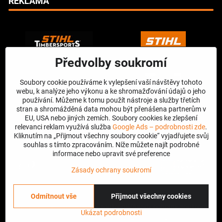
REKLAMA
Předvolby soukromí
Soubory cookie používáme k vylepšení vaší návštěvy tohoto
webu, k analýze jeho výkonu a ke shromažďování údajů o jeho
používání. Můžeme k tomu použít nástroje a služby třetích
stran a shromážděná data mohou být přenášena partnerům v
EU, USA nebo jiných zemích. Soubory cookies ke zlepšení
relevanci reklam využívá služba
Google Ads – podrobnosti zde
.
Kliknutím na „Přijmout všechny soubory cookie“ vyjadřujete svůj
souhlas s tímto zpracováním. Níže můžete najít podrobné
informace nebo upravit své preference
Zásady ochrany soukromí
Odmítnout vše
Přijmout všechny cookies
©
2026
Copyright
Předvolby soukromí
Zásady ochrany soukromí
Ukázat podrobnosti
Vytvořeno systémem:
ByznysWeb.cz