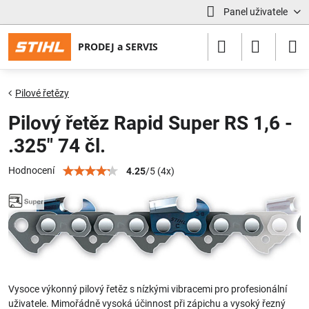
Panel uživatele
Pilové řetězy
Pilový řetěz Rapid Super RS 1,6 -
.325" 74 čl.
Hodnocení
4.25
/
5
(
4
x)
Vysoce výkonný pilový řetěz s nízkými vibracemi pro profesionální
uživatele. Mimořádně vysoká účinnost při zápichu a vysoký řezný