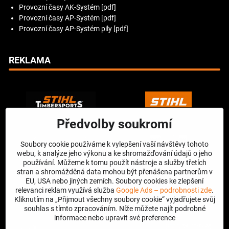
Provozní časy AK-Systém [pdf]
Provozní časy AP-Systém [pdf]
Provozní časy AP-Systém pily [pdf]
REKLAMA
Předvolby soukromí
Soubory cookie používáme k vylepšení vaší návštěvy tohoto
webu, k analýze jeho výkonu a ke shromažďování údajů o jeho
používání. Můžeme k tomu použít nástroje a služby třetích
stran a shromážděná data mohou být přenášena partnerům v
EU, USA nebo jiných zemích. Soubory cookies ke zlepšení
relevanci reklam využívá služba
Google Ads – podrobnosti zde
.
Kliknutím na „Přijmout všechny soubory cookie“ vyjadřujete svůj
souhlas s tímto zpracováním. Níže můžete najít podrobné
informace nebo upravit své preference