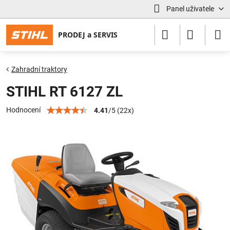
Panel uživatele
Zahradní traktory
STIHL RT 6127 ZL
Hodnocení
4.41
/
5
(
22
x)