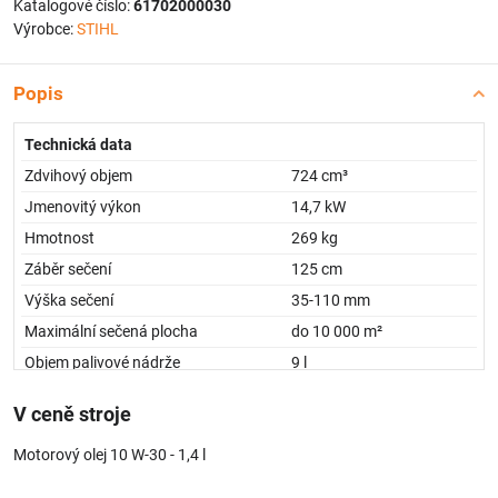
Katalogové číslo:
61702000030
Výrobce:
STIHL
Popis
Technická data
Zdvihový objem
724 cm³
Jmenovitý výkon
14,7 kW
Hmotnost
269 kg
Záběr sečení
125 cm
Výška sečení
35-110 mm
Maximální sečená plocha
do 10 000 m²
Objem palivové nádrže
9 l
Sběrný koš na trávu
350 l
V ceně stroje
1)
260 x 132 x 118 cm
Rozměry (d/š/v)
Motorový olej 10 W-30 - 1,4 l
Převodovka
hydrostatická
Hladina akustického tlaku
89 dB(A)