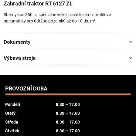
Zahradní traktor RT 6127 ZL
Hladina akustického výkonu
105 dB(A)
Sběrný koš 350 l a speciálně velké, trávník šetřící profilové
1) Délka včetně sběrného koše na trávu
2) K-Faktor podle RL 2006/42/EG = 2,5 dB(A)
pneumatiky pro údržbu pozemků až do 10 tis. m².
Dokumenty
Výbava stroje
PROVOZNÍ DOBA
Pondělí
8.30 – 17.00
Úterý
8.30 – 17.00
Středa
8.30 – 17.00
Čtvrtek
8.30 – 17.00