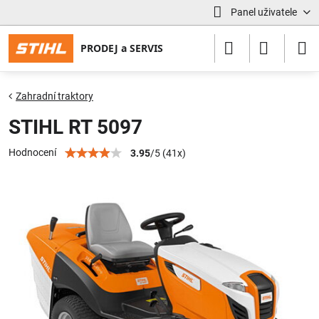
Panel uživatele
Zahradní traktory
STIHL RT 5097
Hodnocení
3.95
/
5
(
41
x)