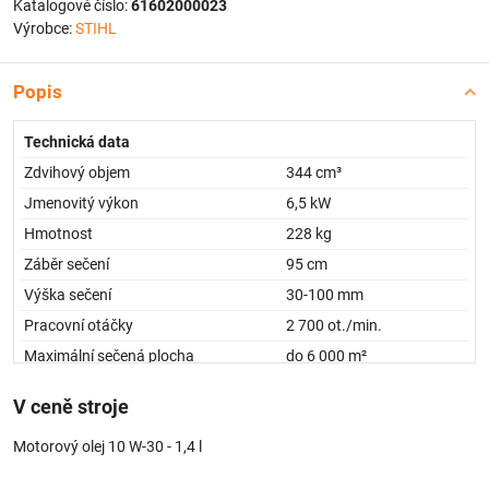
Katalogové číslo:
61602000023
Výrobce:
STIHL
Popis
Technická data
Zdvihový objem
344 cm³
Jmenovitý výkon
6,5 kW
Hmotnost
228 kg
Záběr sečení
95 cm
Výška sečení
30-100 mm
Pracovní otáčky
2 700 ot./min.
Maximální sečená plocha
do 6 000 m²
Objem palivové nádrže
9 l
V ceně stroje
Sběrný koš na trávu
250 l
Motorový olej 10 W-30 - 1,4 l
1)
242 x 101 x 116 cm
Rozměry (d/š/v)
Převodovka
hydrostatická