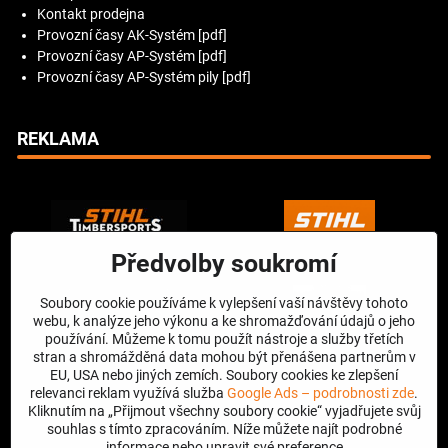
Kontakt prodejna
Provozní časy AK-Systém [pdf]
Provozní časy AP-Systém [pdf]
Provozní časy AP-Systém pily [pdf]
REKLAMA
Předvolby soukromí
Soubory cookie používáme k vylepšení vaší návštěvy tohoto
webu, k analýze jeho výkonu a ke shromažďování údajů o jeho
používání. Můžeme k tomu použít nástroje a služby třetích
stran a shromážděná data mohou být přenášena partnerům v
EU, USA nebo jiných zemích. Soubory cookies ke zlepšení
relevanci reklam využívá služba
Google Ads – podrobnosti zde
.
Kliknutím na „Přijmout všechny soubory cookie“ vyjadřujete svůj
souhlas s tímto zpracováním. Níže můžete najít podrobné
informace nebo upravit své preference