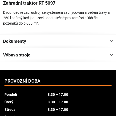
Zahradní traktor RT 5097
Hladina akustického tlaku
86 dB(A)
Dvounožové žací ústrojí se systémem zachycování a vedení trávy a
Hladina akustického výkonu
100 dB(A)
250 l sběrný koš jsou zcela dostatečné pro komfortní údržbu
1) Délka včetně sběrného koše na trávu
pozemků do 6 000 m².
2) K-Faktor podle RL 2006/42/EG = 2,5 dB(A)
Dokumenty
Výbava stroje
PROVOZNÍ DOBA
Pondělí
8.30 – 17.00
Úterý
8.30 – 17.00
Středa
8.30 – 17.00