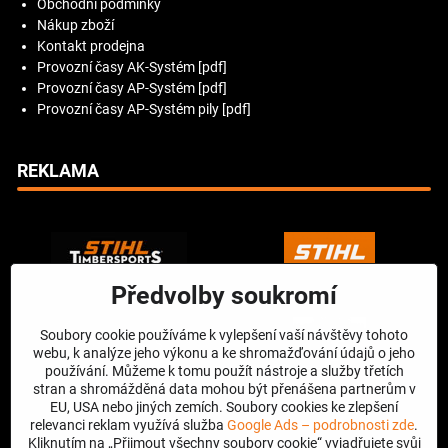
Obchodní podmínky
Nákup zboží
Kontakt prodejna
Provozní časy AK-Systém [pdf]
Provozní časy AP-Systém [pdf]
Provozní časy AP-Systém pily [pdf]
REKLAMA
Předvolby soukromí
Soubory cookie používáme k vylepšení vaší návštěvy tohoto
webu, k analýze jeho výkonu a ke shromažďování údajů o jeho
používání. Můžeme k tomu použít nástroje a služby třetích
stran a shromážděná data mohou být přenášena partnerům v
EU, USA nebo jiných zemích. Soubory cookies ke zlepšení
relevanci reklam využívá služba
Google Ads – podrobnosti zde
.
Kliknutím na „Přijmout všechny soubory cookie“ vyjadřujete svůj