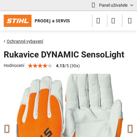
Panel uživatele
Ochranné vybavení
Rukavice DYNAMIC SensoLight
Hodnocení
4.13
/
5
(
30
x)