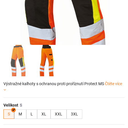
Výstražné kalhoty s ochranou proti proříznutí Protect MS
Čtěte více
Velikost
S
M
L
XL
XXL
3XL