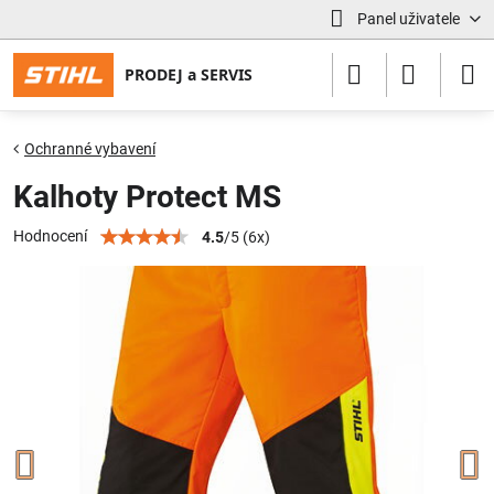
Panel uživatele
Ochranné vybavení
Kalhoty Protect MS
Hodnocení
4.5
/
5
(
6
x)