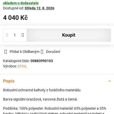
skladem u dodavatele
Dostupné od:
Středa
12. 8. 2026
4 040 Kč
koupit
Přidat k Oblíbeným
Doručení
Katalogové číslo:
00883990103
Výrobce:
STIHL
Popis
Robustní ochranné kalhoty z funkčního materiálu.
Barva signální oranžová, varovná žlutá a černá.
Podšívka: 100% polyester. Robustní materiál: 65% polyester a 35%
bavlny. Větrání v zadní části stehen, robustní materiál na koleni a