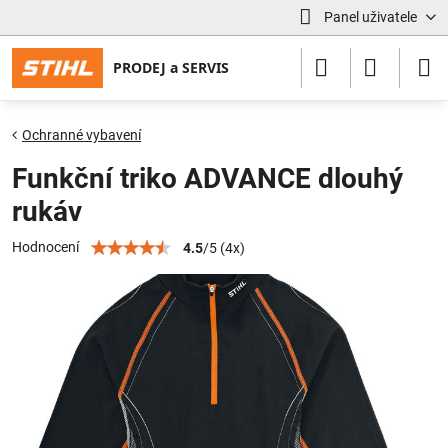
Panel uživatele
Ochranné vybavení
Funkční triko ADVANCE dlouhý
rukáv
Hodnocení
4.5
/
5
(
4
x)