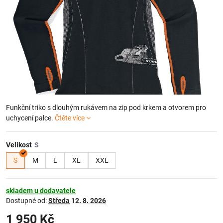
Funkční triko s dlouhým rukávem na zip pod krkem a otvorem pro
uchycení palce.
Čtěte více
Velikost
S
M
L
XL
XXL
skladem u dodavatele
Dostupné od:
Středa
12. 8. 2026
1 950 Kč