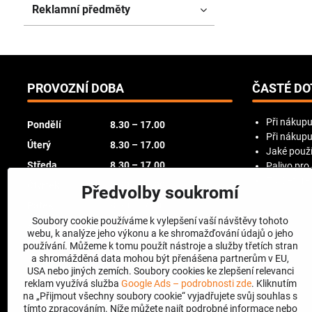
Reklamní předměty
PROVOZNÍ DOBA
ČASTÉ DO
Při nákupu
Pondělí
8.30 – 17.00
Při nákupu
Úterý
8.30 – 17.00
Jaké použí
Středa
8.30 – 17.00
Palivo pro
Try Before
Čtvrtek
8.30 – 17.00
Předvolby soukromí
Pátek
8.30 – 16.00
Soubory cookie používáme k vylepšení vaší návštěvy tohoto
Sobota
zavřeno
webu, k analýze jeho výkonu a ke shromažďování údajů o jeho
používání. Můžeme k tomu použít nástroje a služby třetích stran
Neděle
zavřeno
a shromážděná data mohou být přenášena partnerům v EU,
USA nebo jiných zemích. Soubory cookies ke zlepšení relevanci
reklam využívá služba
Google Ads – podrobnosti zde
. Kliknutím
na „Přijmout všechny soubory cookie“ vyjadřujete svůj souhlas s
tímto zpracováním. Níže můžete najít podrobné informace nebo