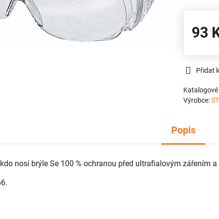
93 
Přidat 
Katalogové 
Výrobce:
ST
Popis
, kdo nosí brýle Se 100 % ochranou před ultrafialovým zářením a
6.
g