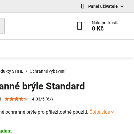
Panel uživatele
Nákupní košík
0 Kč
odukty STIHL
Ochranné vybavení
anné brýle Standard
í
4.33
/
5
(
6
x)
 ochranné brýle pro příležitostné použití.
Čtěte více
ladem