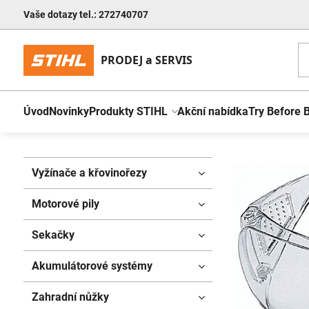
Vaše dotazy tel.: 272740707
Úvod
Novinky
Produkty STIHL
Akční nabídka
Try Before 
Vyžínače a křovinořezy
Motorové pily
Sekačky
Akumulátorové systémy
Zahradní nůžky