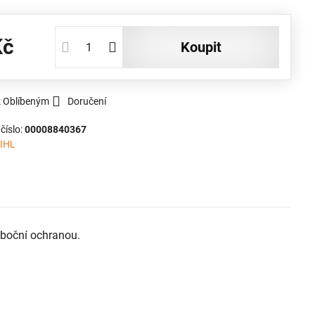
Kč
koupit
k Oblíbeným
Doručení
číslo:
00008840367
IHL
 boční ochranou.