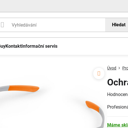
Hledat
Buy
Kontakt
Informační servis
Úvod
Pr
Ochr
Hodnocen
Profesioná
Máme sk