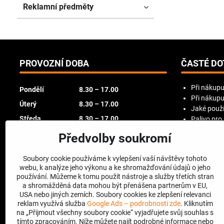
Reklamní předměty
PROVOZNÍ DOBA
ČASTÉ DO
Při nákupu
Pondělí
8.30 – 17.00
Při nákupu
Úterý
8.30 – 17.00
Jaké použí
Středa
8.30 – 17.00
Palivo pro
Try Before
Čtvrtek
8.30 – 17.00
Předvolby soukromí
Pátek
8.30 – 16.00
Soubory cookie používáme k vylepšení vaší návštěvy tohoto
Sobota
zavřeno
webu, k analýze jeho výkonu a ke shromažďování údajů o jeho
používání. Můžeme k tomu použít nástroje a služby třetích stran
Neděle
zavřeno
a shromážděná data mohou být přenášena partnerům v EU,
USA nebo jiných zemích. Soubory cookies ke zlepšení relevanci
reklam využívá služba
Google Ads – podrobnosti zde
. Kliknutím
na „Přijmout všechny soubory cookie“ vyjadřujete svůj souhlas s
tímto zpracováním. Níže můžete najít podrobné informace nebo