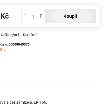
 Kč
koupit
k Oblíbeným
Doručení
číslo:
00008840375
IHL
trvale bez zamlžení. EN 166.