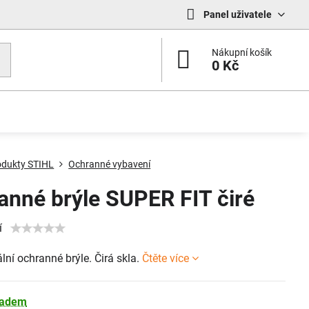
Panel uživatele
Nákupní košík
0 Kč
odukty STIHL
Ochranné vybavení
anné brýle SUPER FIT čiré
í
lní ochranné brýle. Čirá skla.
Čtěte více
ladem