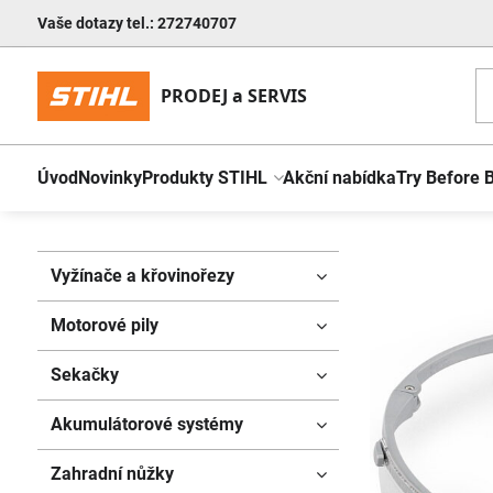
Vaše dotazy tel.: 272740707
Úvod
Novinky
Produkty STIHL
Akční nabídka
Try Before 
Vyžínače a křovinořezy
Motorové pily
Sekačky
Akumulátorové systémy
Zahradní nůžky