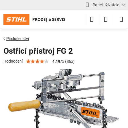
Panel uživatele
Příslušenství
Ostřicí přístroj FG 2
Hodnocení
4.19
/
5
(
86
x)