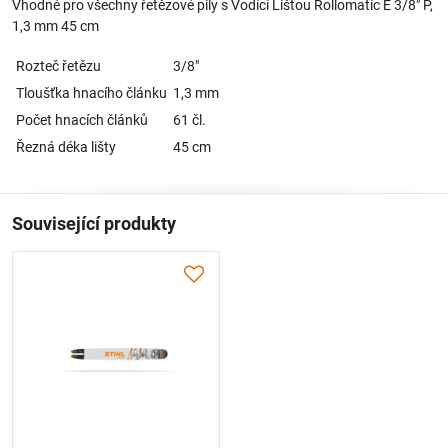
Vhodné pro všechny řetězové pily s Vodící Lištou Rollomatic E 3/8" P,
1,3 mm 45 cm
Rozteč řetězu
3/8"
Tloušťka hnacího článku
1,3 mm
Počet hnacích článků
61 čl.
Řezná déka lišty
45 cm
Související produkty