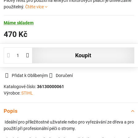
Pilový řetěz pro použití na lehkých motorových pilách je univerzálně
použitelný.
Čtěte více
Máme skladem
470 Kč
koupit
Přidat k Oblíbeným
Doručení
Katalogové číslo:
36130000061
Výrobce:
STIHL
Popis
Ideální pro příležitostné uživatele nebo pro vyřezávání ze dřeva a pro
použití při profesionální péči o stromy.