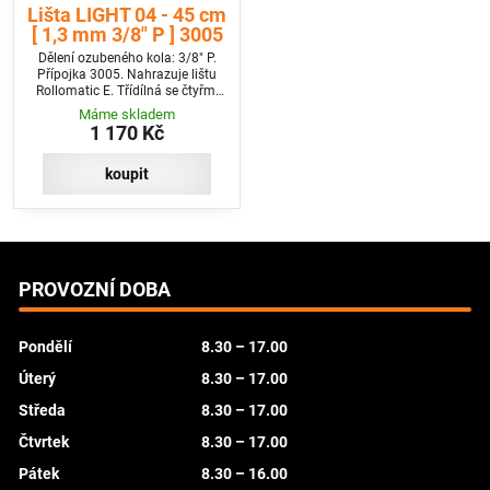
Lišta LIGHT 04 - 45 cm
[ 1,3 mm 3/8" P ] 3005
Dělení ozubeného kola: 3/8" P.
Přípojka 3005. Nahrazuje lištu
Rollomatic E. Třídílná se čtyřmi
nýty na špičce.
Máme skladem
1 170 Kč
koupit
PROVOZNÍ DOBA
Pondělí
8.30 – 17.00
Úterý
8.30 – 17.00
Středa
8.30 – 17.00
Čtvrtek
8.30 – 17.00
Pátek
8.30 – 16.00