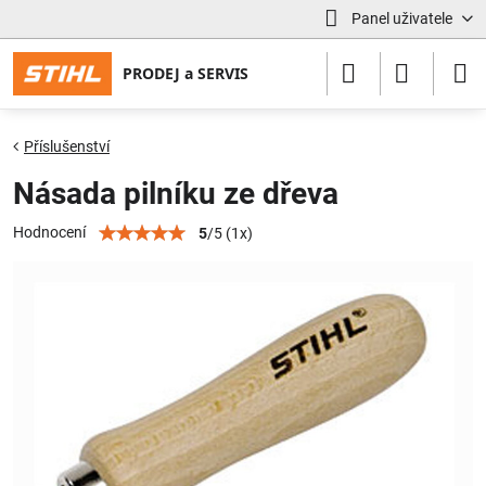
Panel uživatele
Příslušenství
Násada pilníku ze dřeva
Hodnocení
5
/
5
(
1
x)