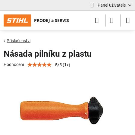
Panel uživatele
Příslušenství
Násada pilníku z plastu
Hodnocení
5
/
5
(
1
x)