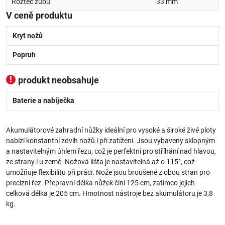
Rozteč zubů
33 mm
V ceně produktu
Kryt nožů
Popruh
produkt neobsahuje
Baterie a nabíječka
Akumulátorové zahradní nůžky ideální pro vysoké a široké živé ploty
nabízí konstantní zdvih nožů i při zatížení. Jsou vybaveny sklopným
a nastavitelným úhlem řezu, což je perfektní pro stříhání nad hlavou,
ze strany i u země. Nožová lišta je nastavitelná až o 115°, což
umožňuje flexibilitu při práci. Nože jsou broušené z obou stran pro
precizní řez. Přepravní délka nůžek činí 125 cm, zatímco jejich
celková délka je 205 cm. Hmotnost nástroje bez akumulátoru je 3,8
kg.