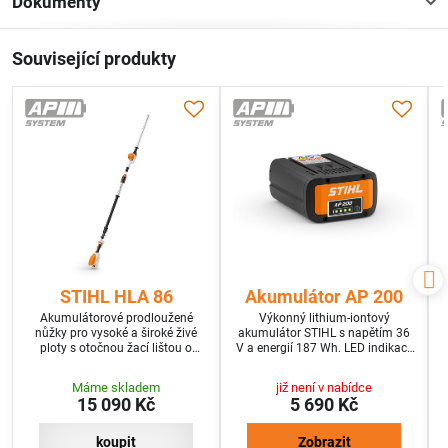
Dokumenty
Související produkty
STIHL HLA 86
Akumulátor AP 200
Akumulátorové prodloužené
Výkonný lithium-iontový
nůžky pro vysoké a široké živé
akumulátor STIHL s napětím 36
ploty s otočnou žací lištou o
V a energií 187 Wh. LED indikace
115°. Bez baterie a nabíječky
stavu nabití.
Máme skladem
již není v nabídce
15 090 Kč
5 690 Kč
koupit
Zobrazit