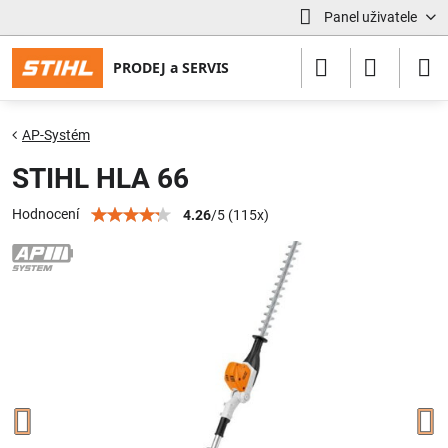
Panel uživatele
AP-Systém
STIHL HLA 66
Hodnocení
4.26
/
5
(
115
x)