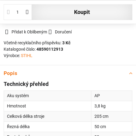
koupit
Přidat k Oblíbeným
Doručení
Včetně recyklačního příspěvku:
3 Kč
Katalogové číslo:
48590112913
Výrobce:
STIHL
Popis
Technický přehled
Aku systém
AP
Hmotnost
3,8 kg
Celková délka stroje
205 cm
Řezná délka
50 cm