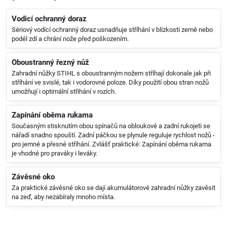
Vodicí ochranný doraz
Sériový vodící ochranný doraz usnadňuje stříhání v blízkosti země nebo
podél zdí a chrání nože před poškozením.
Oboustranný řezný nůž
Zahradní nůžky STIHL s oboustranným nožem stříhají dokonale jak při
stříhání ve svislé, tak i vodorovné poloze. Díky použití obou stran nožů
umožňují i optimální střihání v rozích.
Zapínání oběma rukama
Současným stisknutím obou spínačů na obloukové a zadní rukojeti se
nářadí snadno spouští. Zadní páčkou se plynule reguluje rychlost nožů -
pro jemné a přesné stříhání. Zvlášť praktické: Zapínání oběma rukama
je vhodné pro praváky i leváky.
Závěsné oko
Za praktické závěsné oko se dají akumulátorové zahradní nůžky zavěsit
na zeď, aby nezabíraly mnoho místa.