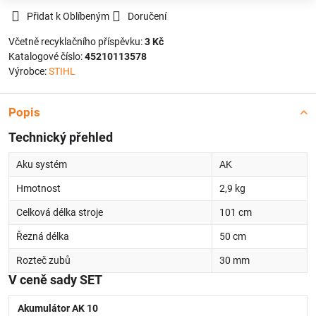
Přidat k Oblíbeným
Doručení
Včetně recyklačního příspěvku:
3 Kč
Katalogové číslo:
45210113578
Výrobce:
STIHL
Popis
Technický přehled
Aku systém
AK
Hmotnost
2,9 kg
Celková délka stroje
101 cm
Řezná délka
50 cm
Rozteč zubů
30 mm
V ceně sady SET
Akumulátor AK 10