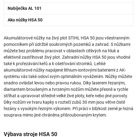
Nabíječka AL 101
Aku nůžky HSA 50
Akumulátorové nůžky na živý plot STIHL HSA 50 jsou všestranným
pomocníkem při údržbě soukromých pozemků a zahrad. S nůžkami
můžete bez problému pracovat v oblastech citlivých na hluk a
efektivně zastřihovat živý plot. Zahradní nůžky HSA 50 jsou vhodné
také k prořezávání keřů a k ošetřování stromků. Lehké
akumulátorové nůžky napájené lithium-iontovými bateriemi z AK-
systému vás také osloví svým optimálním vyvážením. Nůžky můžete
snadno ovládat levou nebo pravou rukou. Díky laserem řezaným,
diamantem broušeným a tvrzeným nožům můžete přesně a rychle
stříhat a upravovat středně velké živé ploty, keře nebo jiné porosty.
Díky nožům ve tvaru kapky s roztečí zubů 30 mm jsou větve čistě
řezány s vysokým řezným výkonem. Při práci v blízkost země je řezná
souprava mimo jiné chráněna přišroubovaným krytem.
Výbava stroje HSA 50