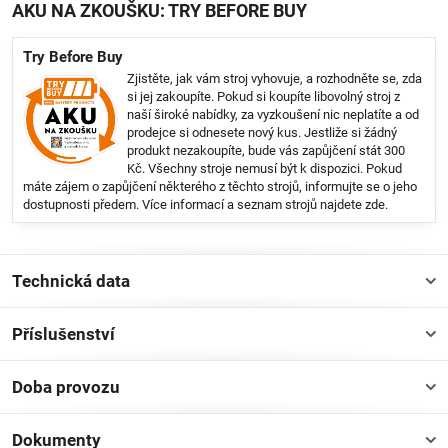
AKU NA ZKOUŠKU: TRY BEFORE BUY
Try Before Buy
Zjistěte, jak vám stroj vyhovuje, a rozhodněte se, zda
si jej zakoupíte. Pokud si koupíte libovolný stroj z
naší široké nabídky, za vyzkoušení nic neplatíte a od
prodejce si odnesete nový kus. Jestliže si žádný
produkt nezakoupíte, bude vás zapůjčení stát 300
Kč. Všechny stroje nemusí být k dispozici. Pokud
máte zájem o zapůjčení některého z těchto strojů, informujte se o jeho
dostupnosti předem. Více informací a seznam strojů najdete
zde
.
Technická data
Příslušenství
Doba provozu
Dokumenty