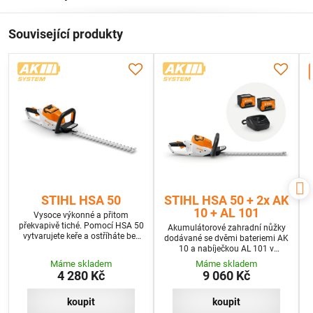
Související produkty
STIHL HSA 50
STIHL HSA 50 + 2x AK
10 + AL 101
Vysoce výkonné a přitom
překvapivě tiché. Pomocí HSA 50
Akumulátorové zahradní nůžky
vytvarujete keře a ostříháte bez
dodávané se dvěmi bateriemi AK
námahy dokonce i zanedbané
10 a nabíječkou AL 101 v
živé ploty
programu SET+
Máme skladem
Máme skladem
4 280 Kč
9 060 Kč
koupit
koupit