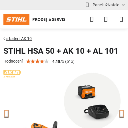
Panel uživatele
s baterií AK 10
STIHL HSA 50 + AK 10 + AL 101
Hodnocení
4.18
/
5
(
51
x)